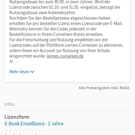
Nutzungsdauer bis zum 30.09. in zwei Jahren. Wird der
Humorvolle Video-Geschichten mit authentischen
Lizenzcode zwischen 01.10. und 31.05. eingelöst, beträgt die
Protagonistinnen und Protagonisten
Nutzungsdauer zwei Kalenderjahre.
Nachdem Sie den Bestellprozess abgeschlossen haben,
Aufgaben zur Werte-Sensibilisierung,
erhalten Sie pro bestellter Lizenz einen Lizenzcode per E-Mail.
Medienkompetenz und zur individuellen Auswahl
Alternativ können Sie die Codes jederzeit in der
Bestellhistorie in Ihrem Cornelsen-Konto einsehen.
Interaktives Angebot zum individuellen Üben
Für die Freischaltung und Nutzung empfehlen wir die
Visualisierung von wichtigem Wortschatz und
Lizenzcodes auf der Plattform Lernen.Cornelsen zu aktivieren,
grammatischen Strukturen
sofern Ihnen ein Account zur Nutzung von Ihrer Schule
eingerichtet wurde:
lernen.cornelsen.de
Abwechslungsreiche Übungen
Al…
Rechtschreib- und Schreibtraining
Mehr lesen
Wiederholungstests mit interaktiven Übungen
Prüfungstraining mit Modellaufgaben
Alle Preisangaben inkl. MwSt.
Mit dem Kauf erhalten Sie einen Code zur Freischaltung des
Infos
E-Books auf
mein.cornelsen.de
.
Praktische Bearbeitungswerkzeuge, wie z. B. Markieren,
Lizenzform
Textfelder und Notizen, ergänzen im E-Book die
E-Book Einzellizenz - 2 Jahre
Lehrwerkinhalte.