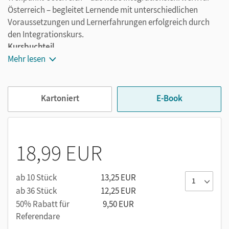
Österreich – begleitet Lernende mit unterschiedlichen
Voraussetzungen und Lernerfahrungen erfolgreich durch
den Integrationskurs.
Kursbuchteil
Mehr lesen
Auf den ersten sechs Seiten werden die
Lerninhalte
vermittelt. Diese Seiten folgen einem einheitlichen
linearen Aufbau: Einstieg ins Thema,
Kartoniert
E-Book
selbstentdeckendes Lernen, Automatisieren, Üben
und eigenständige Sprachproduktion.
Auf den
Abschluss-Seiten
jeder Einheit werden
Wortschatz, Strukturen und Kommunikation in einem
18,99 EUR
anderen, oft berufsbezogenen Kontext wiederholt.
Attraktiv gestaltete Magazin-Seiten
nach jeder
ab 10 Stück
13,25 EUR
zweiten Einheit bieten neue Perspektiven auf die
ab 36 Stück
12,25 EUR
Themen der vorausgehenden Einheiten und
50% Rabatt für
9,50 EUR
ermöglichen mit interessanten Projekten
Referendare
ganzheitliches, gemeinschaftliches Lernen.