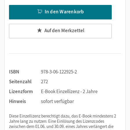
Übungsbuchteil
In den Warenkorb
Mit
abwechslungsreichen Aufgaben
zu jeder Einheit üben
und wiederholen Ihre Kursteilnehmer/-innen im
Übungsbuchteil den relevanten
Wortschatz
, wichtige
Auf den Merkzettel
Redemittel
und Strukturen und trainieren alle
Sprachfertigkeiten
. Es gibt Karaoke-Übungen, Diktate,
Aufgaben im Prüfungsformat und Wiederholungstests mit
Übungen in der PagePlayer-App. Das Übungsbuch bietet
den Lernwortschatz der Einheiten auch als Audio-Datei und
ermöglicht ein regelmäßiges
Prüfungstraining
.
ISBN
978-3-06-122925-2
Seitenzahl
272
Weitere Vorteile:
Lizenzform
E-Book Einzellizenz - 2 Jahre
Alle Audios, Videos und Aufgabenerweiterungen zum
Hinweis
sofort verfügbar
E-Book lassen sich über Klickstellen an der Buchseite
aufrufen
Diese Einzellizenz berechtigt dazu, das E-Book mindestens 2
Kooperative Aufgaben, die für echte Sprechanlässe
Jahre lang zu nutzen: Eine Einlösung des Lizenzcodes
sorgen und die Kommunikation im Unterricht fördern
zwischen dem 01.06. und 30.09. eines Jahres verlängert die