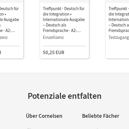
Deutsch für
Treffpunkt · Deutsch für
Treffpunkt 
on •
die Integration •
die Integrat
ale Ausgabe
Internationale Ausgabe
Internatio
s
– Deutsch als
– Deutsch a
 · A2:
Fremdsprache · A2:
Fremdsprac
 •
Gesamtband •
Gesamtban
zenz
Einzellizenz
Testzugang
manager E-
Unterrichtsmanager E-
Unterricht
Book mit
Book mit
R
50,25 EUR
terialien
Lehrkräftematerialien
Lehrkräftem
stools
und Planungstools
und Planun
(Test-Zuga
Potenziale entfalten
Über Cornelsen
Beliebte Fächer