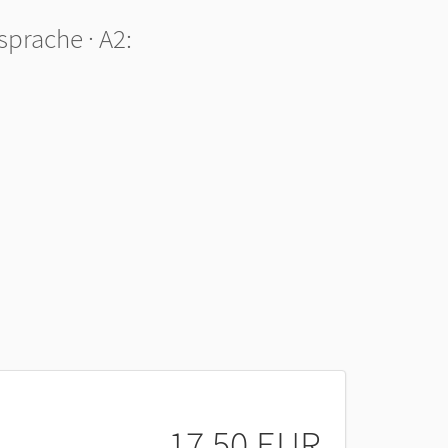
prache · A2:
.
17,50 EUR