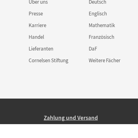
Über uns
Deutsch
Presse
Englisch
Karriere
Mathematik
Handel
Französisch
Lieferanten
DaF
Cornelsen Stiftung
Weitere Fächer
Zahlung und Versand
Nur 2,95 EUR Versandkosten in Deutsc