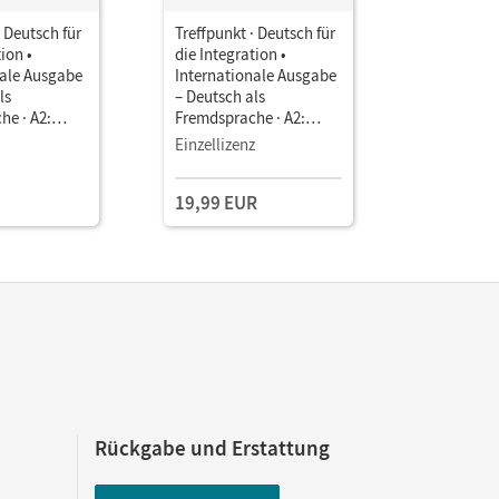
· Deutsch für
Treffpunkt · Deutsch für
Treffpunkt
ion •
die Integration •
die Integr
nale Ausgabe
Internationale Ausgabe
Internati
ls
– Deutsch als
– Deutsch 
he · A2:
Fremdsprache · A2:
Fremdspra
d •
Gesamtband •
Gesamtba
Einzellizenz
Einzellize
smanager E-
Handreichungen für den
Modelltest
Unterricht als
A2 als PDF
19,99 EUR
aterialien
Download
als MP3-D
gstools
ng 90 Tage)
Rückgabe und Erstattung