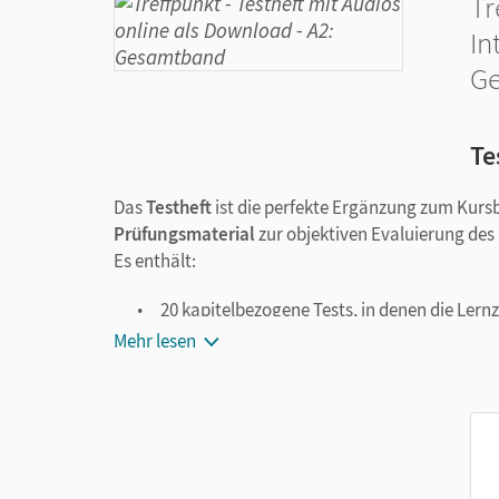
Tr
In
G
Te
Das
Testheft
ist die perfekte Ergänzung zum Kur
Prüfungsmaterial
zur objektiven Evaluierung des 
Es enthält:
20 kapitelbezogene Tests, in denen die Lernz
fünf umfangreiche Zwischentests, die zur L
Mehr lesen
können
didaktische Hinweise für Kursleitende zur 
Der Anhang umfasst fünf Evaluierungsbogen zu den