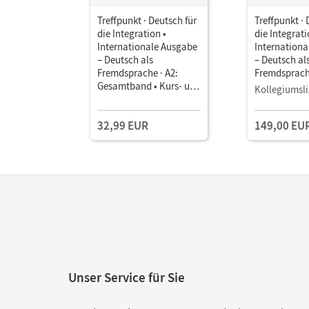
Treffpunkt · Deutsch für
Treffpunkt · 
die Integration •
die Integrati
Internationale Ausgabe
Internation
– Deutsch als
– Deutsch al
Fremdsprache · A2:
Fremdsprache
Gesamtband • Kurs- und
Gesamtband
Kollegiumsli
Übungsbuch Im Paket
Unterrichts
Book mit
32,99 EUR
149,00 EU
Lehrkräftema
und Planung
Unser Service für Sie