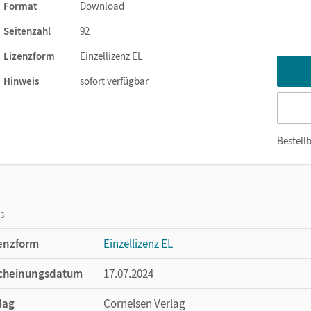
-Unterricht in Integrationskursen im Ausland richtet sich an
Format
Download
eutschland leben und arbeiten möchten. Das Testheft bietet
Seitenzahl
92
e Lernenden von Anfang an sicher auf die Prüfung vorbereiten
Lizenzform
Einzellizenz EL
Hinweis
sofort verfügbar
Bestellb
os
enzform
Einzellizenz EL
cheinungsdatum
17.07.2024
lag
Cornelsen Verlag