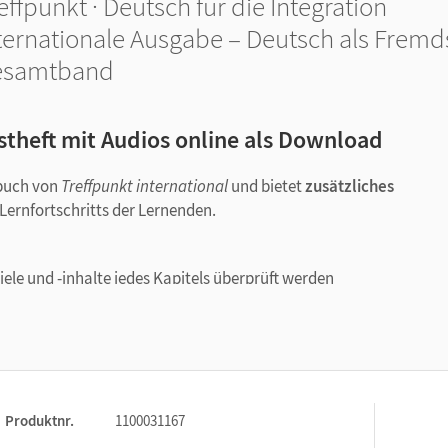
effpunkt · Deutsch für die Integration
ternationale Ausgabe – Deutsch als Fremds
esamtband
stheft mit Audios online als Download
sbuch von
Treffpunkt international
und bietet
zusätzliches
Lernfortschritts der Lernenden.
iele und -inhalte jedes Kapitels überprüft werden
ernstandmessung nach jeweils vier Kapiteln eingesetzt werden
Arbeit mit den Lernstandsmessungen
 Zwischentests, die Lösungen und die Transkripte aller Hörtexte
Produktnr.
1100031167