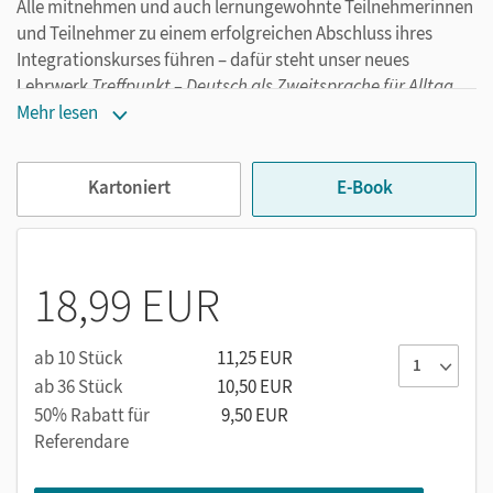
Alle mitnehmen und auch lernungewohnte Teilnehmerinnen
und Teilnehmer zu einem erfolgreichen Abschluss ihres
Integrationskurses führen – dafür steht unser neues
Lehrwerk
Treffpunkt – Deutsch als Zweitsprache für Alltag
und Beruf!
Mehr lesen
Das Übungsbuch
Kartoniert
E-Book
Mit
abwechslungsreichen Aufgaben
zu jeder Einheit üben
und wiederholen Ihre Kursteilnehmer/-innen im
Übungsbuch den relevanten
Wortschatz
, wichtige
Redemittel
und Strukturen und trainieren alle
18,99 EUR
Sprachfertigkeiten
. Es gibt Karaoke-Übungen, Diktate,
Aufgaben im Prüfungsformat und Wiederholungstests mit
Übungen in der PagePlayer-App. Das Übungsbuch bietet
ab 10 Stück
11,25 EUR
den Lernwortschatz der Einheiten auch als Audio-Datei und
ab 36 Stück
10,50 EUR
ermöglicht ein regelmäßiges
Prüfungstraining
.
50% Rabatt für
9,50 EUR
Die
Audios
zum E-Book lassen sich über Klickstellen an der
Referendare
Buchseite aufrufen.
Weitere Inhalte des Übungsbuchs