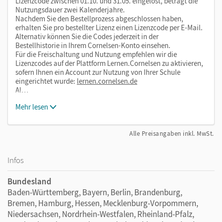
Lizenzcode zwischen 01.10. und 31.05. eingelöst, beträgt die
Nutzung der E-Books auf Ihrer Lernplattform
Nutzungsdauer zwei Kalenderjahre.
Sie möchten die E-Books auf Ihrer Lernplattform oder in
Nachdem Sie den Bestellprozess abgeschlossen haben,
Ihrem Learning Management System (LMS) nutzen? Kein
erhalten Sie pro bestellter Lizenz einen Lizenzcode per E-Mail.
Alternativ können Sie die Codes jederzeit in der
Problem! Via LTI-Lizenz lassen sich die digitalen Ausgaben
Bestellhistorie in Ihrem Cornelsen-Konto einsehen.
ganz einfach in Ihr LMS integrieren. Melden Sie sich bitte bei
Für die Freischaltung und Nutzung empfehlen wir die
unseren Fachberater/-innen für die Erwachsenenbildung
Lizenzcodes auf der Plattform Lernen.Cornelsen zu aktivieren,
sofern Ihnen ein Account zur Nutzung von Ihrer Schule
unter
cornelsen.de/service/berater
eingerichtet wurde:
lernen.cornelsen.de
Wir freuen uns auf Ihre Anfrage!
Al…
Mehr lesen
Alle Preisangaben inkl. MwSt.
Infos
Bundesland
Baden-Württemberg, Bayern, Berlin, Brandenburg,
Bremen, Hamburg, Hessen, Mecklenburg-Vorpommern,
Niedersachsen, Nordrhein-Westfalen, Rheinland-Pfalz,