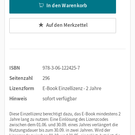
In den Warenkorb
Abwechslungsreiche Übungen
Sprachvergleichende Übungen
Auf den Merkzettel
Übungen im Prüfungsformat
Diktate
Rechtschreib- und Schreibtraining
Wiederholungstests mit interaktiven Übungen
Spielerische Wortschatzübungen
Prüfungstraining mit Modellaufgaben
ISBN
978-3-06-122425-7
Seitenzahl
296
Mit dem Kauf erhalten Sie einen Code zur Freischaltung des
Lizenzform
E-Book Einzellizenz - 2 Jahre
E-Books auf
mein.cornelsen.de
.
Hinweis
sofort verfügbar
Praktische Bearbeitungswerkzeuge, wie z. B. Markieren,
Textfelder und Notizen, ergänzen im E-Book die
Lehrwerkinhalte.
Diese Einzellizenz berechtigt dazu, das E-Book mindestens 2
Jahre lang zu nutzen: Eine Einlösung des Lizenzcodes
zwischen dem 01.06. und 30.09. eines Jahres verlängert die
Nutzungsdauer bis zum 30.09. in zwei Jahren. Wird der