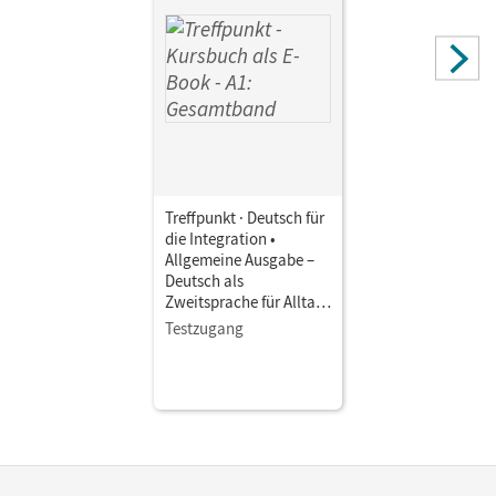
Treffpunkt · Deutsch für
die Integration •
Allgemeine Ausgabe –
Deutsch als
Zweitsprache für Alltag
und Beruf · A1:
Testzugang
Gesamtband • Kursbuch
als E-Book Mit Medien