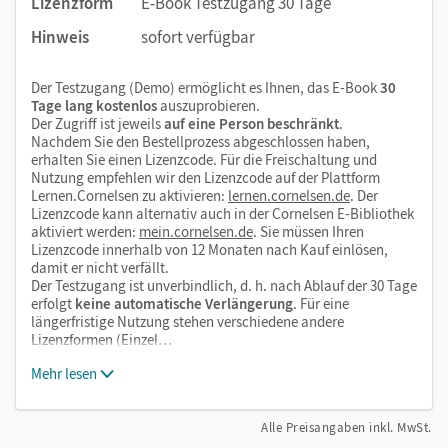
Lizenzform
E-Book Testzugang 30 Tage
Hinweis
sofort verfügbar
Mit dem Kauf erhalten Sie einen Code zur Freischaltung des
E-Books auf
mein.cornelsen.de
.
Praktische Bearbeitungswerkzeuge, wie z. B. Markieren,
Der Testzugang (Demo) ermöglicht es Ihnen, das E-Book
30
Tage lang kostenlos
auszuprobieren.
Textfelder und Notizen, ergänzen im E-Book die
Der Zugriff ist jeweils
auf eine Person beschränkt
.
Lehrwerkinhalte.
Nachdem Sie den Bestellprozess abgeschlossen haben,
erhalten Sie einen Lizenzcode. Für die Freischaltung und
Nutzung empfehlen wir den Lizenzcode auf der Plattform
Lernen.Cornelsen zu aktivieren:
lernen.cornelsen.de
. Der
Nutzung der E-Books auf Ihrer Lernplattform
Lizenzcode kann alternativ auch in der Cornelsen E-Bibliothek
aktiviert werden:
mein.cornelsen.de
. Sie müssen Ihren
Sie möchten die E-Books auf Ihrer Lernplattform oder in
Lizenzcode innerhalb von 12 Monaten nach Kauf einlösen,
Ihrem Learning Management System (LMS) nutzen? Kein
damit er nicht verfällt.
Problem! Via LTI-Lizenz lassen sich die digitalen Ausgaben
Der Testzugang ist unverbindlich, d. h. nach Ablauf der 30 Tage
erfolgt
keine automatische Verlängerung
. Für eine
ganz einfach in Ihr LMS integrieren. Melden Sie sich bitte bei
längerfristige Nutzung stehen verschiedene andere
unseren Fachberater/-innen für die Erwachsenenbildung
Lizenzformen (Einzel…
unter
cornelsen.de/service/berater
Mehr lesen
Wir freuen uns auf Ihre Anfrage!
Alle Preisangaben inkl. MwSt.