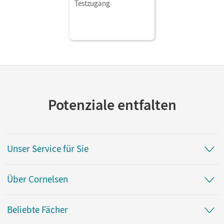
und Beruf · B1:
Testzugang
Gesamtband • Kursbuch
als E-Book Mit Medien
Potenziale entfalten
Unser Service für Sie
Über Cornelsen
Beliebte Fächer