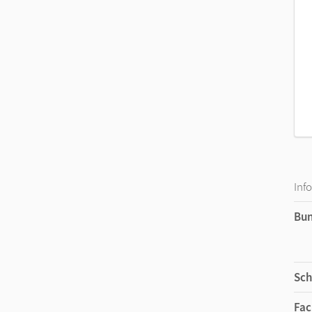
Das abschließendes
Intensivtraining
bietet eine 
In der Heftmitte befinden sich
herausnehmbaren
eigenverantwortliche
Üben am Nachmittag
oder 
Inf
Bu
Sch
Fac