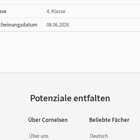
sse
4. Klasse
cheinungsdatum
08.06.2026
ße
Länge: 24,1 cm, Breite: 17 cm, Höhe: 0,7 cm
lag
Duden
Potenziale entfalten
Über Cornelsen
Beliebte Fächer
Über uns
Deutsch