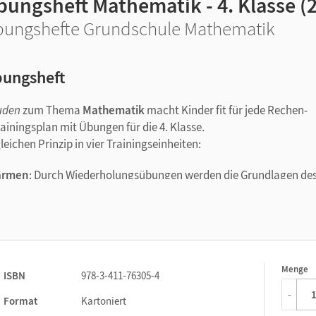
ungsheft Mathematik - 4. Klasse (2
ungshefte Grundschule Mathematik
ungsheft
uden
zum Thema
Mathematik
macht Kinder fit für jede Rechen-
iningsplan mit Übungen für die 4. Klasse.
eichen Prinzip in vier Trainingseinheiten:
ärmen
: Durch Wiederholungsübungen werden die Grundlagen de
bungsstrategien geübt, um auf das Thema gut vorbereitet zu se
gaben zum Thema bearbeitet. Nach jeder Aufgabe können die
h selbst einschätzen würden.
nz Eifrigen – sogar eine
Nachspielzeit
mit kniffligen
Menge
1
ISBN
978-3-411-76305-4
-
Format
Kartoniert