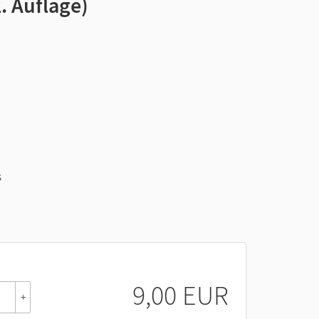
. Auflage)
s
in.
9,00 EUR
+