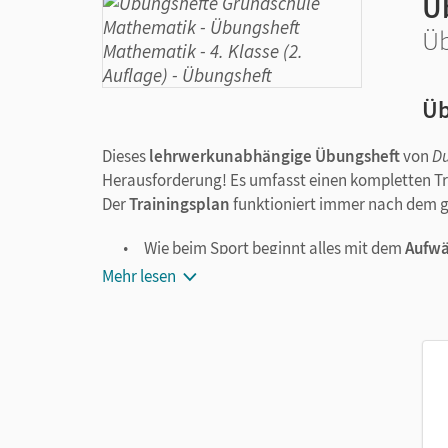
Üb
Üb
Üb
Dieses
lehrwerkunabhängige Übungsheft
von
D
Herausforderung! Es umfasst einen kompletten Tra
Der
Trainingsplan
funktioniert immer nach dem gl
Wie beim Sport beginnt alles mit dem
Aufw
Themas gefestigt.
Mehr lesen
Mit der richtigen
Taktik
werden Regeln und Ü
Im
Ausdauertraining
werden gemischte Auf
Kinder einen Smiley so anmalen, wie sie sic
Am Schluss jedes Themas gibt es – für die ga
Zusatzaufgaben.