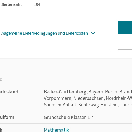
gezielte Wiederholung und festigt das Gelernte.
Seitenzahl
104
 Lösungen
. Das Heft ist hervorragend für das
für die
Freiarbeit im Unterricht
geeignet.
Allgemeine Lieferbedingungen und Lieferkosten
os
ndesland
Baden-Württemberg, Bayern, Berlin, Bran
Vorpommern, Niedersachsen, Nordrhein-Wes
Sachsen-Anhalt, Schleswig-Holstein, Thür
ulform
Grundschule Klassen 1-4
h
Mathematik