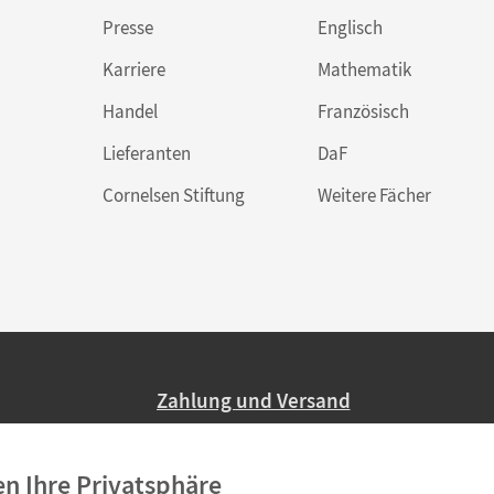
Presse
Englisch
Karriere
Mathematik
Handel
Französisch
Lieferanten
DaF
Cornelsen Stiftung
Weitere Fächer
Zahlung und Versand
Nur 2,95 EUR Versandkosten in Deutsc
en Ihre Privatsphäre
Ab 59,– EUR Bestellwert liefern wir ve