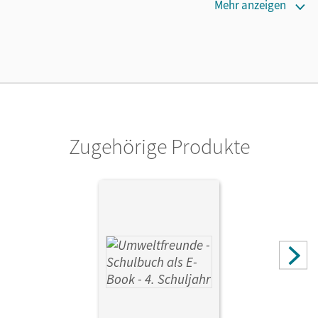
Erscheinungsdatum
Mehr anzeigen
02.08.2021
Lizenztext
Die kostengünstige Lizenz für diejenigen, die das E-Book
ein Jahr lang ergänzend zum Print-Titel nutzen möchten.
Diese Lizenz kann nur von Lehrkräften und Schulen
erworben werden.
Zugehörige Produkte
Verlag
Cornelsen: VWV
Autor/-in
Horn, Rüdiger; Koch, Inge; Gretzschel, Anke