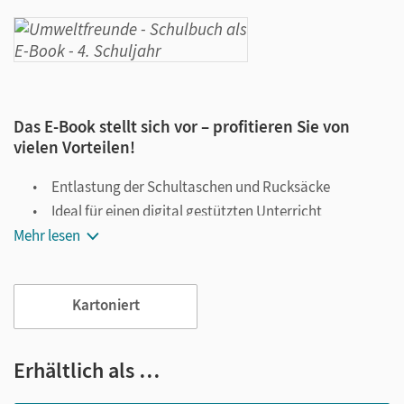
Das E-Book stellt sich vor – profitieren Sie von
vielen Vorteilen!
Entlastung der Schultaschen und Rucksäcke
Ideal für einen digital gestützten Unterricht
Mehr lesen
Notiz- und Markierungsmöglichkeit
Jederzeit unkompliziert verfügbar
Viele digitale Funktionen unterstützen das Lehren und
Kartoniert
Lernen:
Notizen erstellen
Erhältlich als …
Markierungen setzen