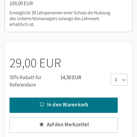
Digitale Medien zum Schulbuch: Sachfilme und andere
109,00 EUR
audiovisuelle Materialien
Ermöglicht 30 Lehrpersonen einer Schule die Nutzung
des Unterrichtsmanagers solange das Lehrwerk
erhältlich ist.
Nutzen Sie den Unterrichtsmanager auf lernen.cornelsen.de
oder über die Cornelsen Lernen App.
29,00 EUR
50% Rabatt für
14,50 EUR
Referendare
In den Warenkorb
Auf den Merkzettel