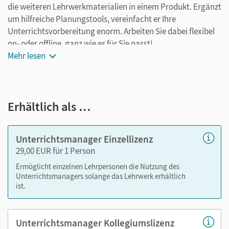
die weiteren Lehrwerkmaterialien in einem Produkt. Ergänzt
um hilfreiche Planungstools, vereinfacht er Ihre
Unterrichtsvorbereitung enorm. Arbeiten Sie dabei flexibel
on- oder offline, ganz wie es für Sie passt!
Mehr lesen
Ihr Unterrichtsmanager enthält:
E-Book
Erhältlich als …
seitengenaue Materialanordnung
hilfreiche Planungstools
ergänzbar durch eigene Materialien
Unterrichtsmanager Einzellizenz
29,00 EUR für 1 Person
Materialien in diesem Unterrichtsmanager:
Ermöglicht einzelnen Lehrpersonen die Nutzung des
Unterrichtsmanagers solange das Lehrwerk erhältlich
Unterrichtspraktische Vorschläge (wie in den
ist.
Handreichungen)
Kopiervorlagen zum Differenzieren, Fördern und
Fordern als PDF-Dateien (wie in den Handreichungen)
Unterrichtsmanager Kollegiumslizenz