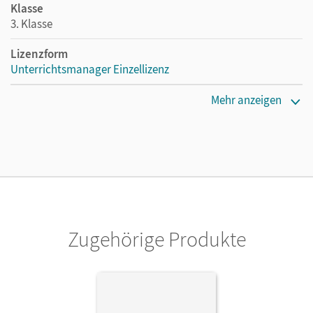
Klasse
3. Klasse
Lizenzform
Unterrichtsmanager Einzellizenz
Erscheinungsdatum
Mehr anzeigen
17.04.2025
Lizenztext
Ermöglicht einzelnen Lehrpersonen die Nutzung des
Unterrichtsmanagers solange das Lehrwerk erhältlich ist.
Verlag
Cornelsen Verlag
Zugehörige Produkte