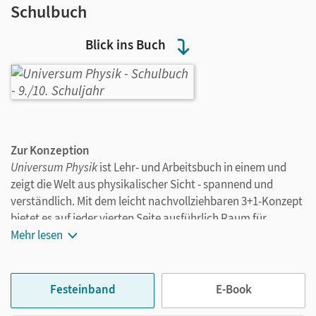
Schulbuch
Blick ins Buch
Zur Konzeption
Universum Physik
ist Lehr- und Arbeitsbuch in einem und
zeigt die Welt aus physikalischer Sicht - spannend und
verständlich. Mit dem leicht nachvollziehbaren 3+1-Konzept
bietet es auf jeder vierten Seite ausführlich Raum für
selbstständiges Experimentieren, Üben und Anwenden. So
Mehr lesen
wird die Physik als faszinierende Wissenschaft mit
fundamentalem Methodenrepertoire erfahren und
gleichzeitig werden die typischen naturwissenschaftlichen
Festeinband
E-Book
Kompetenzen geschult. So wird Physik einfach