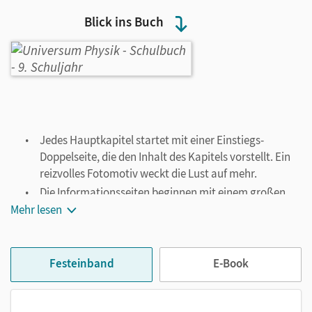
Blick ins Buch
Jedes Hauptkapitel startet mit einer Einstiegs-
Doppelseite, die den Inhalt des Kapitels vorstellt. Ein
reizvolles Fotomotiv weckt die Lust auf mehr.
Die Informationsseiten beginnen mit einem großen
Einstiegsbild, das den Bezug zwischen physikalischem
Mehr lesen
Inhalt und der Lebenswelt der Schüler/-innen herstellt.
Ein kurzer Einstiegstext nimmt das Thema auf und
leitet durch eine Frage oder eine Problemstellung auf
Festeinband
E-Book
den Haupttext über. Die physikalische Arbeitsweise,
insbesondere das Wechselspiel zwischen Vermutung
und Experiment, spiegelt sich im Vorgehen wider.