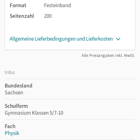
Format
Festeinband
Grundwissen
zentrale Inhalte zusammen. Eine
Aufstellung der bis dahin erworbenen Kompetenzen
Seitenzahl
200
ergänzt diese Doppelseite.
Allgemeine Lieferbedingungen und Lieferkosten
Alle Preisangaben inkl. MwSt.
Infos
Bundesland
Sachsen
Schulform
Gymnasium Klassen 5/7-10
Fach
Physik