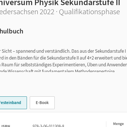
niversum Physik Sekundarstufe II
edersachsen 2022 · Qualifikationsphase
hulbuch
r Sicht – spannend und verständlich. Das aus der Sekundarstufe I
d in den Bänden für die Sekundarstufe II auf 4+2 erweitert und bi
ich Raum für selbstständiges Experimentieren, Üben und Anwenden
erende Wissenschaft mit fundamentalem Methodenrepertoire,
haftlichen Kompetenzen geschult. Das macht Physik einfach
Festeinband
E-Book
iert
und deckt den
aktuellen Lehrplan
mit all seinen Anforderu
Menge
1
lseite, die kurz den Inhalt vorstellt und mit einem großen
ISBN
978-3-06-011308-8