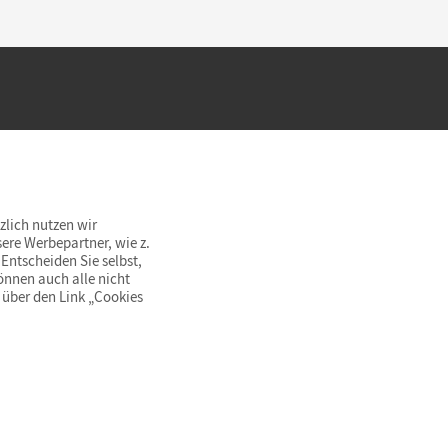
hland beim Kauf im Cornelsen Onlineshop.
rsandkostenfrei innerhalb Deutschlands
zlich nutzen wir
ere Werbepartner, wie z.
Entscheiden Sie selbst,
önnen auch alle nicht
 über den Link „Cookies
© Cornelsen Verlag 2026