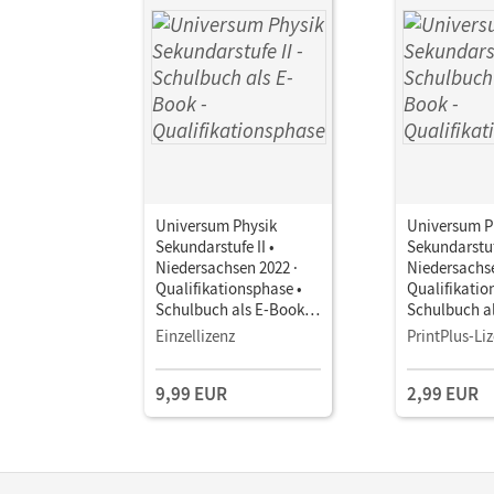
Quantenobjekte
Atomhülle
Atomkern
Universum Physik
Universum P
Sekundarstufe II •
Sekundarstufe
Niedersachsen 2022 ·
Niedersachse
Qualifikationsphase •
Qualifikatio
Schulbuch als E-Book
Schulbuch a
Mit Medien
Mit Medien
Einzellizenz
PrintPlus-Li
9,99 EUR
2,99 EUR