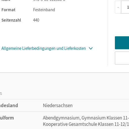
hrt.
-
Format
Festeinband
en mit einem themenbezogenen Einstiegsbild, das den Bezug
nswelt der Schüler/-innen herstellt. Ein kurzer Einstiegstext ni
Seitenzahl
440
der eine Problemstellung auf den Haupttext über. Die physikalis
el zwischen Vermutung und Experiment, spiegelt sich im Vorgehe
terstützen den Lernprozess.
Allgemeine Lieferbedingungen und Lieferkosten
für die Schüler/-innen selbstständig durchführbare Versuche.
s Anwenden, Vertiefen und Vernetzen der zuvor gelernten Inhal
ägnant zusammen.
hmethoden der Physik dar und unterstützen so den Erwerb
hoden werden im Buch an den Stellen eingeführt, an denen sie
eseiten immer wieder aufgegriffen.
os
en das physikalische Verständnis. Sie zeigen neue Kontexte auf 
ndesland
Niedersachsen
 weiteren Fachgebieten.
üfungs- und Abiturvorbereitung. Die Aufgaben richten sich
ulform
Abendgymnasium, Gymnasium Klassen 11-12
eistungskurse werden gekennzeichnet.
Kooperative Gesamtschule Klassen 11-12/