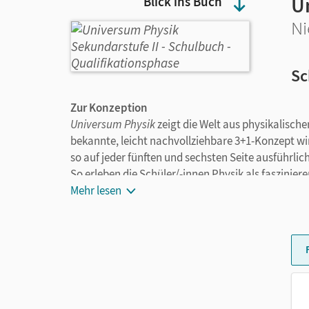
U
Blick ins Buch
Ni
Sc
Zur Konzeption
Universum Physik
zeigt die Welt aus physikalische
bekannte, leicht nachvollziehbare 3+1-Konzept wir
so auf jeder fünften und sechsten Seite ausführl
So erleben die Schüler/-innen Physik als faszini
gleichzeitig werden die typischen naturwissensc
Mehr lesen
einleuchtend!
Zum Aufbau
Das Lehrwerk ist
fachsystematisch struktur
vollständig ab.
Jedes
Hauptkapitel
startet mit einer Doppe