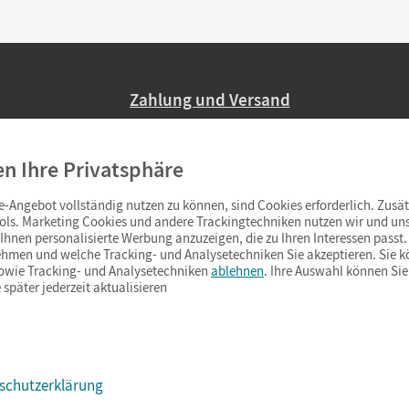
Zahlung und Versand
Nur 2,95 EUR Versandkosten in Deutsc
en Ihre Privatsphäre
Ab 59,– EUR Bestellwert liefern wir ve
(Lieferung in 3–6 Tagen).
-Angebot vollständig nutzen zu können, sind Cookies erforderlich. Zusät
ols. Marketing Cookies und andere Trackingtechniken nutzen wir und uns
hnen personalisierte Werbung anzuzeigen, die zu Ihren Interessen passt. 
hmen und welche Tracking- und Analysetechniken Sie akzeptieren. Sie k
sowie Tracking- und Analysetechniken
ablehnen
. Ihre Auswahl können Sie
 später jederzeit aktualisieren
schutzerklärung
s & Co.