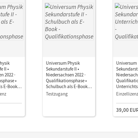
hysik
Universum Physik
Universum 
 II •
Sekundarstufe II •
Sekundarstu
n 2022 ·
Niedersachsen 2022 ·
Niedersachs
nsphase •
Qualifikationsphase •
Qualifikati
ls E-Book
Schulbuch als E-Book
Unterricht
Mit Medien
Book mit
zenz
Testzugang
Einzellizen
Lehrkräftem
und Planun
39,00 EU