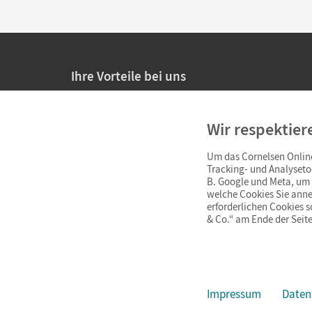
Ihre Vorteile bei uns
20% Prüfnachlass für Lehrkräfte
Wir respektier
Persönliche Angebote für Lehrkräfte
Um das Cornelsen Online
Sicheres Einkaufen mit SSL-Verschlüsselung
Tracking- und Analyseto
B. Google und Meta, um I
Verlängerte
Widerrufsfrist
von 4 Wochen
welche Cookies Sie anne
erforderlichen Cookies 
& Co.“ am Ende der Seite
Schnelle und einfache Retourenabwicklung
Impressum
Daten
Impressum
AGB
Datenschutz
Barrierefreiheit
Cookie