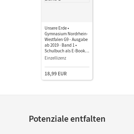
Unsere Erde •
Gymnasium Nordrhein-
Westfalen G9 - Ausgabe
ab 2019 · Band 1 •
Schulbuch als E-Book (2
Jahre) Mit Medien
Einzellizenz
18,99 EUR
Potenziale entfalten