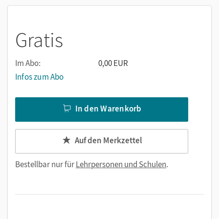
helfen bei der flexiblen und differenzierten Gestaltung
von Inhalten für verschiedene Lerngruppen
lassen sich auf die Bedürfnisse Ihrer Schülerinnen und
Gratis
Schüler anpassen
bietet methodische Hilfestellungen zur Nutzung
Im Abo:
0,00 EUR
vereinfachen die Arbeit
Infos zum Abo
In den Warenkorb
Auf den Merkzettel
Bestellbar nur für
Lehrpersonen und Schulen
.