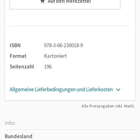
Auf den Merkzettel
Aufgaben - dazu Lösungstipps und Starthilfen sowie
differenzierte Kopiervorlagen als Ergänzung
Digitale Zusatzangebote: Das Schulbuch als E-Book,
aktuelle Onlinematerialien per Webcodes sowie den
Unterrichtsmanager inklusive E-Book als Zugabe
ISBN
978-3-06-230018-9
Format
Kartoniert
Seitenzahl
196
Allgemeine Lieferbedingungen und Lieferkosten
Alle Preisangaben inkl. MwSt.
Infos
Bundesland