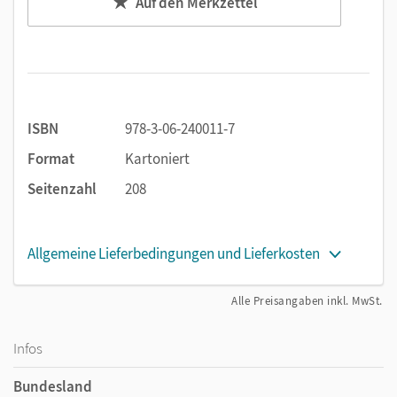
Auf den Merkzettel
Der Heterogenität der Schülerschaft wird durch
differenzierte Aufgaben Rechnung getragen.
Medienkompetenz
Alle Kapitel und das erweiterte Online-Materialangebot
schulen die Medienkompetenz. Die Autorentexte sind als
Audios zum Mithören über QR-Codes abrufbar. Bilder und
ISBN
978-3-06-240011-7
Animationen vertiefen die gedruckten Inhalte anschaulich.
Format
Kartoniert
Großzügige Bildwelten
Seitenzahl
208
Das A4-Format führt vor Augen, worum es im
Erdkundeunterricht geht.
Allgemeine Lieferbedingungen und Lieferkosten
Alle Preisangaben inkl. MwSt.
Infos
Bundesland