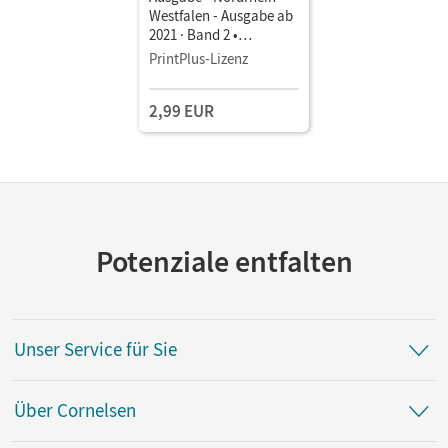
Westfalen - Ausgabe ab
2021 · Band 2 •
Schulbuch als E-Book
PrintPlus-Lizenz
Mit Medien
2,99 EUR
Potenziale entfalten
Unser Service für Sie
Über Cornelsen