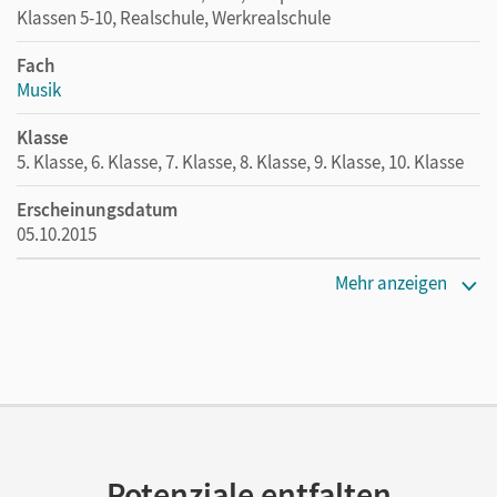
Klassen 5-10, Realschule, Werkrealschule
Fach
Musik
Klasse
5. Klasse, 6. Klasse, 7. Klasse, 8. Klasse, 9. Klasse, 10. Klasse
Erscheinungsdatum
05.10.2015
Maße
Mehr anzeigen
Länge: 21 cm, Breite: 14,8 cm, Höhe: 0,5 cm
Verlag
Cornelsen Pädagogik
Autor/-in
Eberhard, Daniel Mark
Potenziale entfalten