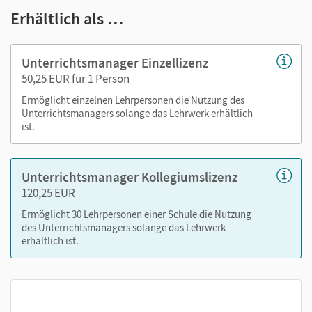
Erhältlich als …
nutzen Sie sie jederzeit – online und auch offline.
Ihr Unterrichtsmanager enthält:
Unterrichtsmanager Einzellizenz
50,25 EUR für 1 Person
E-Book mit seitengenauer Materialanordnung
Handreichungen
Ermöglicht einzelnen Lehrpersonen die Nutzung des
Unterrichtsmanagers solange das Lehrwerk erhältlich
Audios
ist.
Videos
Lösungen
Transkripte
Unterrichtsmanager Kollegiumslizenz
120,25 EUR
Prüfungstraining
Ermöglicht 30 Lehrpersonen einer Schule die Nutzung
des Unterrichtsmanagers solange das Lehrwerk
Mit dem Kauf erhalten Sie einen Code zur Freischaltung des
erhältlich ist.
E-Books auf
mein.cornelsen.de
.
Alternativ können Sie das E-Book auch auf der Plattform
Lernen.Cornelsen (mit neuen Features) aktivieren:
lernen.cornelsen.de