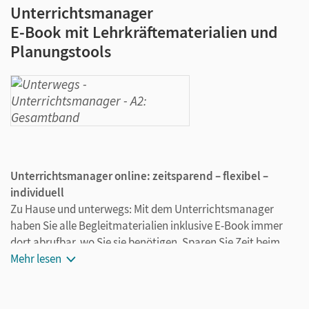
Unterrichtsmanager
E-Book mit Lehrkräftematerialien und
Planungstools
Unterrichtsmanager online: zeitsparend – flexibel –
individuell
Zu Hause und unterwegs: Mit dem Unterrichtsmanager
haben Sie alle Begleitmaterialien inklusive E-Book immer
dort abrufbar, wo Sie sie benötigen. Sparen Sie Zeit beim
Planen der Stunden und fügen Sie auch eigene Materialien
Mehr lesen
ganz leicht hinzu. Orientieren Sie sich dabei entweder über
die Doppelseitenstruktur des Lehrwerks oder über eine
Suchfunktion. Speichern Sie Ihre individuelle Version und