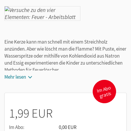
Eine Kerze kann man schnell mit einem Streichholz
anzünden. Aber wie löscht man die Flamme? Mit Puste, einer
Wasserspritze oder mithilfe von Kohlendioxid aus Natron
und Essig experimentieren die Kinder zu unterschiedlichen
Methoden für Feuerlöscher.
Mehr lesen
I
m
A
b
o
gr
atis
1,99 EUR
Im Abo:
0,00 EUR