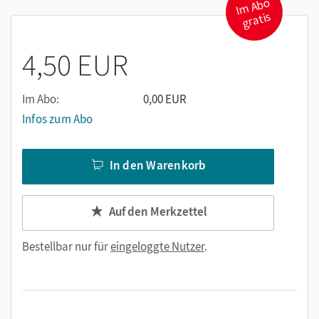
I
m
A
b
o
gr
und lernen auch die Leichte Sprache, ihre Regeln und
atis
Zielgruppen kennen.
4,50 EUR
Im Abo:
0,00 EUR
Infos zum Abo
In den Warenkorb
Auf den Merkzettel
Bestellbar nur für
eingeloggte Nutzer
.