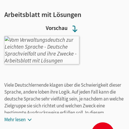
Arbeitsblatt mit Lösungen
Vorschau
Viele Deutschlernende klagen über die Schwierigkeit dieser
Sprache, andere loben ihre Logik. Auf jeden Fall kann die
deutsche Sprache sehr vielfältig sein, je nachdem an welche
Zielgruppe sie sich richtet und welchen Zweck eine
bestimmte Ausdrucksweise erfüllen soll. In diesem
Arbeitsblatt setzen sich die Schülerinnen und Schüler mit
Mehr lesen
der Verwaltungssprache und deren Merkmalen auseinander