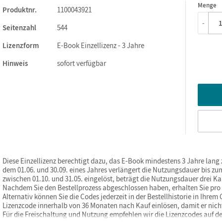
Menge
1
Produktnr.
1100043921
-
Seitenzahl
544
Lizenzform
E-Book Einzellizenz - 3 Jahre
Hinweis
sofort verfügbar
Diese Einzellizenz berechtigt dazu, das E-Book mindestens 3 Jahre lang
dem 01.06. und 30.09. eines Jahres verlängert die Nutzungsdauer bis zum
zwischen 01.10. und 31.05. eingelöst, beträgt die Nutzungsdauer drei Ka
Nachdem Sie den Bestellprozess abgeschlossen haben, erhalten Sie pro b
Alternativ können Sie die Codes jederzeit in der Bestellhistorie in Ihre
Lizenzcode innerhalb von 36 Monaten nach Kauf einlösen, damit er nicht 
Für die Freischaltung und Nutzung empfehlen wir die Lizenzcodes auf d