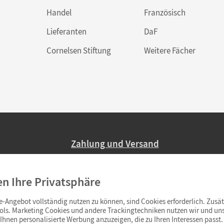
Handel
Französisch
Lieferanten
DaF
Cornelsen Stiftung
Weitere Fächer
Zahlung und Versand
Nur 2,95 EUR Versandkosten in Deutsc
en Ihre Privatsphäre
Ab 59,– EUR Bestellwert liefern wir ve
(Lieferung in 3–6 Tagen).
-Angebot vollständig nutzen zu können, sind Cookies erforderlich. Zusät
ols. Marketing Cookies und andere Trackingtechniken nutzen wir und uns
hnen personalisierte Werbung anzuzeigen, die zu Ihren Interessen passt. 