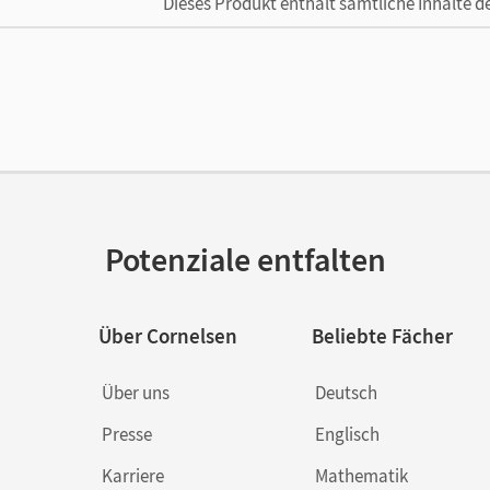
Dieses Produkt enthält sämtliche Inhalte 
cheinungsdatum
02.03.2026
enztext
Die geeignete Lizenz für Lehrkräfte, Schul
arbeiten.
lag
Cornelsen Verlag
Potenziale entfalten
Über Cornelsen
Beliebte Fächer
Über uns
Deutsch
Presse
Englisch
Karriere
Mathematik