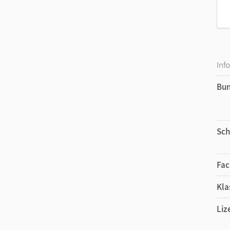
Inf
Bu
Sch
Fac
Kla
Liz