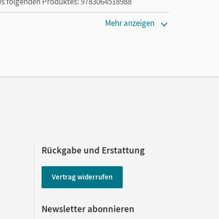
des folgenden Produktes: 9783064518988
Mehr anzeigen
en oder Privatpersonen, die nur mit dem E-Book
Rückgabe und Erstattung
Vertrag widerrufen
Newsletter abonnieren