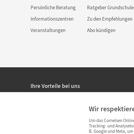
Persönliche Beratung
Ratgeber Grundschule
Informationszentren
Zu den Empfehlungen
Veranstaltungen
Abo kündigen
Ihre Vorteile bei uns
20% Prüfnachlass für Lehrkräfte
Wir respektier
Persönliche Angebote für Lehrkräfte
Um das Cornelsen Online
Sicheres Einkaufen mit SSL-Verschlüsselung
Tracking- und Analyseto
B. Google und Meta, um I