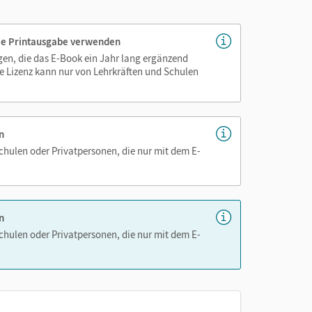
 die Printausgabe verwenden
igen, die das E-Book ein Jahr lang ergänzend
nnen
e Lizenz kann nur von Lehrkräften und Schulen
n
Schulen oder Privatpersonen, die nur mit dem E-
n
Schulen oder Privatpersonen, die nur mit dem E-
bei