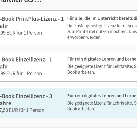
-Book PrintPlus-Lizenz - 1
Für alle, die im Unterricht bereits
ahr
Die kostengünstige Lizenz für diejen
ks. Sie sind seitengenau platziert, damit Sie und Ihre Schüler/-i
zum Print-Titel nutzen möchten. Dies
,99 EUR für 1 Person
So gestalten Sie das Lehren und Lernen zeitsparend und
erworben werden.
itaufwendiges Suchen!
-Book Einzellizenz - 1
Für rein digitales Lehren und Lerne
ahr
Die geeignete Lizenz für Lehrkräfte, 
Book arbeiten.
,99 EUR für 1 Person
-Book Einzellizenz - 3
Für rein digitales Lehren und Lerne
 oder in Ihrem Learning Management System (LMS) nutzen? Kein
ahre
Die geeignete Lizenz für Lehrkräfte, 
usgaben ganz einfach in Ihr LMS integrieren. Melden Sie sich bitte 
Book arbeiten.
7,50 EUR für 1 Person
dung unter
cornelsen.de/service/berater