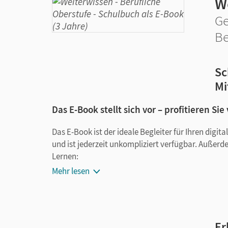
W
Ge
Be
Sc
Mi
Das E-Book stellt sich vor – profitieren Sie
Das E-Book ist der ideale Begleiter für Ihren digi
und ist jederzeit unkompliziert verfügbar. Außerd
Lernen:
Mehr lesen
Notizen erstellen
Markierungen setzen
Text ergänzen
Lesezeichen hinzufügen
Er