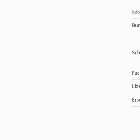
Inf
Bu
Sch
Fac
Liz
Ers
Liz
Ver
Aut