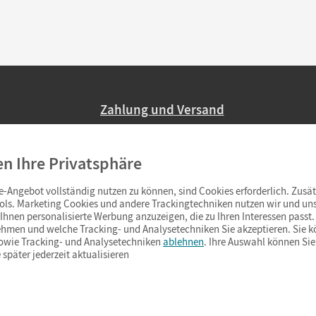
Zahlung und Versand
Nur 2,95 EUR Versandkosten in Deutsc
en Ihre Privatsphäre
Ab 59,– EUR Bestellwert liefern wir ve
(Lieferung in 3–6 Tagen).
-Angebot vollständig nutzen zu können, sind Cookies erforderlich. Zusät
ols. Marketing Cookies und andere Trackingtechniken nutzen wir und uns
hnen personalisierte Werbung anzuzeigen, die zu Ihren Interessen passt. 
hmen und welche Tracking- und Analysetechniken Sie akzeptieren. Sie k
sowie Tracking- und Analysetechniken
ablehnen
. Ihre Auswahl können Sie
 später jederzeit aktualisieren