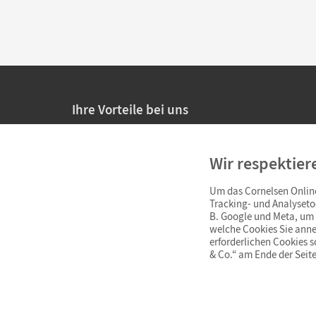
Ihre Vorteile bei uns
20% Prüfnachlass für Lehrkräfte
Wir respektier
Persönliche Angebote für Lehrkräfte
Um das Cornelsen Online
Sicheres Einkaufen mit SSL-Verschlüsselung
Tracking- und Analyseto
B. Google und Meta, um I
Verlängerte
Widerrufsfrist
von 4 Wochen
welche Cookies Sie anne
erforderlichen Cookies 
& Co.“ am Ende der Seite
Schnelle und einfache Retourenabwicklung