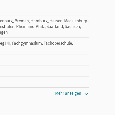
denburg, Bremen, Hamburg, Hessen, Mecklenburg-
tfalen, Rheinland-Pfalz, Saarland, Sachsen,
ingen
leg I+II, Fachgymnasium, Fachoberschule,
 lang zu testen
Mehr anzeigen
l-Neidhöfer, Maria