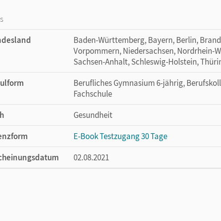
os
ndesland
Baden-Württemberg, Bayern, Berlin, Bran
Vorpommern, Niedersachsen, Nordrhein-Wes
Sachsen-Anhalt, Schleswig-Holstein, Thür
ulform
Berufliches Gymnasium 6-jährig, Berufskol
Fachschule
h
Gesundheit
enzform
E-Book Testzugang 30 Tage
cheinungsdatum
02.08.2021
enztext
Kostenloser Zugang, um das E-Book 30 Tage
lag
Cornelsen Verlag
or/-in
Vorderwülbecke, Bernd; Flöß, Albrecht; Poh