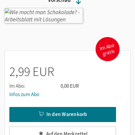
I
m
A
b
o
gr
atis
2,99 EUR
Im Abo:
0,00 EUR
Infos zum Abo
In den Warenkorb
Auf den Merkzettel