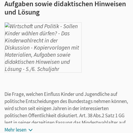
Aufgaben sowie didaktischen Hinweisen
und Lösung
Die Frage, welchen Einfluss Kinder und Jugendliche auf
politische Entscheidungen des Bundestags nehmen können,
wird schon seit einigen Jahren in der interessierten
politischen Öffentlichkeit diskutiert. Art. 38 Abs.2 Satz 1 GG
legt in seiner derzeitigen Fassung das Mindestwahlalter auf
18 Jahre fest. Dennoch schließt er Diskussionen darüber
Mehr lesen