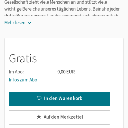
Gesellschaft zieht viele Menschen an und stützt viele
wichtige Bereiche unseres täglichen Lebens. Beinahe jeder
dritte Bürger unseres Landes engagiert sich ehrenamtlich.
Das freie Ausüben solcher Tätigkeiten ist sogar im
Mehr lesen
Grundgesetz verankert.
Gratis
Im Abo:
0,00 EUR
Infos zum Abo
In den Warenkorb
Auf den Merkzettel