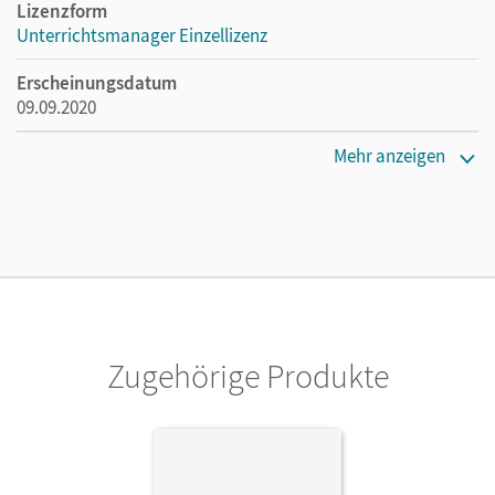
Lizenzform
Unterrichtsmanager Einzellizenz
Erscheinungsdatum
09.09.2020
Lizenztext
Mehr anzeigen
Ermöglicht einzelnen Lehrpersonen die Nutzung des
Unterrichtsmanagers solange das Lehrwerk erhältlich ist.
Verlag
Cornelsen Verlag
Zugehörige Produkte