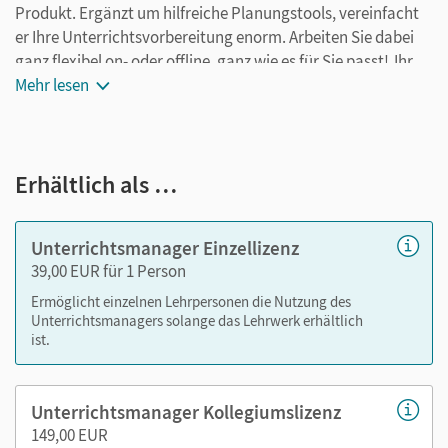
Produkt. Ergänzt um hilfreiche Planungstools, vereinfacht
er Ihre Unterrichtsvorbereitung enorm. Arbeiten Sie dabei
ganz flexibel on- oder offline, ganz wie es für Sie passt! Ihr
Unterrichtsmanager enthält:
Mehr lesen
E-Book
kapitelgenaue Materialanordnung
Erhältlich als …
Videos mit Transkripten
Audios mit Transkripten
Lösungen und Musterantworten
Unterrichtsmanager Einzellizenz
didaktische Hinweise und Lösungen aus den
39,00 EUR für 1 Person
Handreichungen für den Unterricht
Ermöglicht einzelnen Lehrpersonen die Nutzung des
editierbare Texte aus dem Schulbuch
Unterrichtsmanagers solange das Lehrwerk erhältlich
ist.
Musterlösungen für die Schreibaufgaben
Arbeitsblätter (Word/PDF)
Kopiervorlagen (Word/PDF)
Unterrichtsmanager Kollegiumslizenz
Differenzierungsmaterialien (Word/PDF)
149,00 EUR