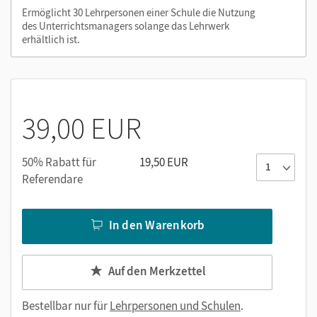
Klassenarbeiten (Word/PDF)
Ermöglicht 30 Lehrpersonen einer Schule die Nutzung
Musterprüfungen (Word/PDF)
des Unterrichtsmanagers solange das Lehrwerk
editierbare Wörterverzeichnisse
erhältlich ist.
Nutzen Sie den Unterrichtsmanager auf lernen.cornelsen.de
oder über die Cornelsen Lernen App.
39,00 EUR
50% Rabatt für
19,50 EUR
Referendare
In den Warenkorb
Auf den Merkzettel
Bestellbar nur für
Lehrpersonen und Schulen
.