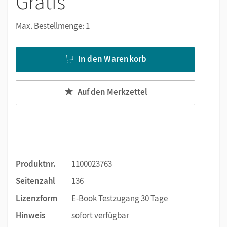
Gratis
Notizen erstellen
Markierungen setzen
Max. Bestellmenge: 1
Text ergänzen
Lesezeichen hinzufügen
In den Warenkorb
Suchen im Text
Zoomen
Auf den Merkzettel
Produktnr.
1100023763
Seitenzahl
136
Lizenzform
E-Book Testzugang 30 Tage
Hinweis
sofort verfügbar