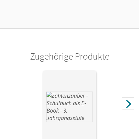
02.08.2021
Lizenztext
Kostenloser Zugang, um das E-Book 30 Tage lang zu testen
Verlag
Oldenbourg Schulbuchverlag
Zugehörige Produkte
Autor/-in
Schraml, Carola; Kullen, Christine; Plankl, Elisabeth; Betz,
Bettina; Gasteiger, Hedwig; Dolenc-Petz, Ruth; Bezold,
Angela; Hölz, Carina; Ihn-Huber, Petra