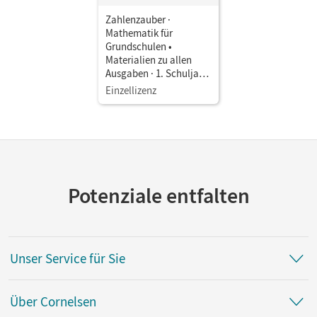
Zahlenzauber ·
Mathematik für
Grundschulen •
Materialien zu allen
Ausgaben · 1. Schuljahr
Im Zauberwald •
Einzellizenz
Präsentationshilfe
Potenziale entfalten
Unser Service für Sie
Über Cornelsen