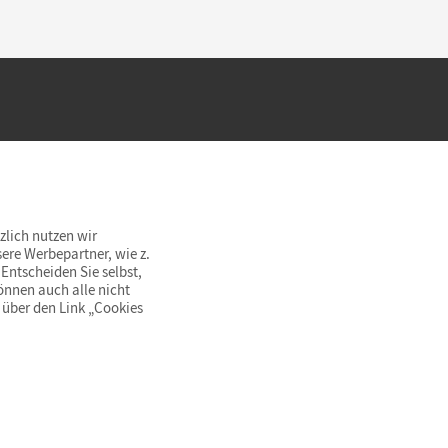
hland beim Kauf im Cornelsen Onlineshop.
rsandkostenfrei innerhalb Deutschlands
zlich nutzen wir
ere Werbepartner, wie z.
Entscheiden Sie selbst,
önnen auch alle nicht
 über den Link „Cookies
© Cornelsen Verlag 2026