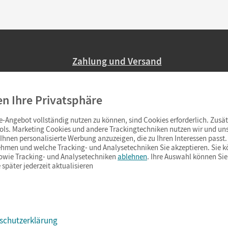
Zahlung und Versand
Nur 2,95 EUR Versandkosten in Deutsc
en Ihre Privatsphäre
Ab 59,– EUR Bestellwert liefern wir ve
(Lieferung in 3–6 Tagen).
-Angebot vollständig nutzen zu können, sind Cookies erforderlich. Zusät
ols. Marketing Cookies und andere Trackingtechniken nutzen wir und uns
hnen personalisierte Werbung anzuzeigen, die zu Ihren Interessen passt. 
hmen und welche Tracking- und Analysetechniken Sie akzeptieren. Sie k
sowie Tracking- und Analysetechniken
ablehnen
. Ihre Auswahl können Sie
 später jederzeit aktualisieren
schutzerklärung
s & Co.