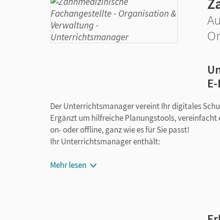
Z
Au
Or
Un
E-
Der Unterrichtsmanager vereint Ihr digitales Sch
Ergänzt um hilfreiche Planungstools, vereinfacht e
on- oder offline, ganz wie es für Sie passt!
Ihr Unterrichtsmanager enthält:
E-Book
Mehr lesen
kapitelgenaue Materialanordnung
Videos
Lösungen zu den Aufgaben aus dem Schulb
Arbeitsblätter (Word/PDF)
Er