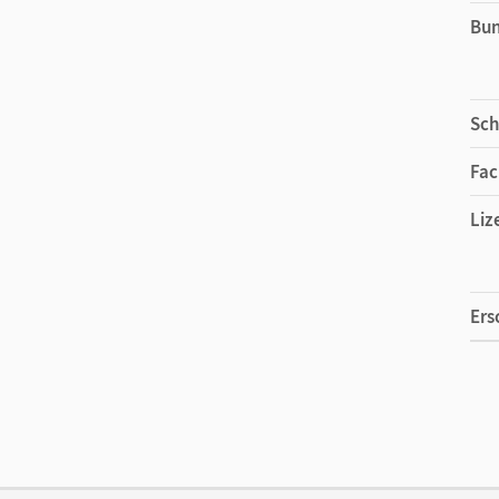
Bu
Sch
Fac
Liz
Ers
Liz
Ver