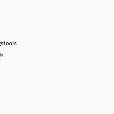
gstools
kt.
l