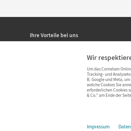
Ihre Vorteile bei uns
20% Prüfnachlass für Lehrkräfte
Wir respektier
Persönliche Angebote für Lehrkräfte
Um das Cornelsen Online
Sicheres Einkaufen mit SSL-Verschlüsselung
Tracking- und Analyseto
B. Google und Meta, um I
Verlängerte
Widerrufsfrist
von 4 Wochen
welche Cookies Sie anne
erforderlichen Cookies 
& Co.“ am Ende der Seite
Schnelle und einfache Retourenabwicklung
Impressum
Daten
Impressum
AGB
Datenschutz
Barrierefreiheit
Cookie