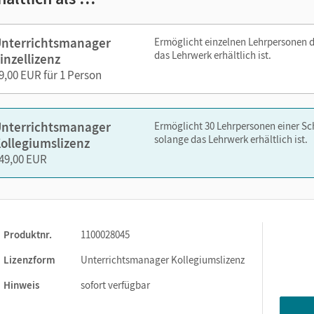
nterrichtsmanager
Ermöglicht einzelnen Lehrpersonen 
nelsen.de oder über die Cornelsen Lernen App.
das Lehrwerk erhältlich ist.
inzellizenz
9,00 EUR für 1 Person
nterrichtsmanager
Ermöglicht 30 Lehrpersonen einer S
solange das Lehrwerk erhältlich ist.
ollegiumslizenz
49,00 EUR
Produktnr.
1100028045
Lizenzform
Unterrichtsmanager Kollegiumslizenz
Hinweis
sofort verfügbar