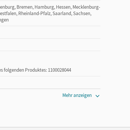
denburg, Bremen, Hamburg, Hessen, Mecklenburg-
tfalen, Rheinland-Pfalz, Saarland, Sachsen,
ingen
des folgenden Produktes: 1100028044
die Nutzung des Unterrichtsmanagers solange das
Mehr anzeigen