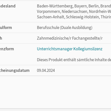
ndesland
Baden-Württemberg, Bayern, Berlin, Bran
Vorpommern, Niedersachsen, Nordrhein-Wes
Sachsen-Anhalt, Schleswig-Holstein, Thür
ulform
Berufsschule (Duale Ausbildung)
h
Zahnmedizinische/r Fachangestellte/r
enzform
Unterrichtsmanager Kollegiumslizenz
Dieses Produkt enthält sämtliche Inhalte 
cheinungsdatum
09.04.2024
enztext
Ermöglicht 30 Lehrpersonen einer Schule 
Lehrwerk erhältlich ist.
lag
Cornelsen Verlag