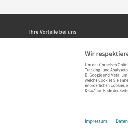
Ihre Vorteile bei uns
20% Prüfnachlass für Lehrkräfte
Wir respektier
Persönliche Angebote für Lehrkräfte
Um das Cornelsen Online
Sicheres Einkaufen mit SSL-Verschlüsselung
Tracking- und Analyseto
B. Google und Meta, um I
Verlängerte
Widerrufsfrist
von 4 Wochen
welche Cookies Sie anne
erforderlichen Cookies 
& Co.“ am Ende der Seite
Schnelle und einfache Retourenabwicklung
Impressum
Daten
Impressum
AGB
Datenschutz
Barrierefreiheit
Cookie