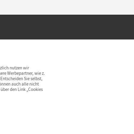
hland beim Kauf im Cornelsen Onlineshop.
rsandkostenfrei innerhalb Deutschlands
zlich nutzen wir
ere Werbepartner, wie z.
Entscheiden Sie selbst,
önnen auch alle nicht
 über den Link „Cookies
© Cornelsen Verlag 2026