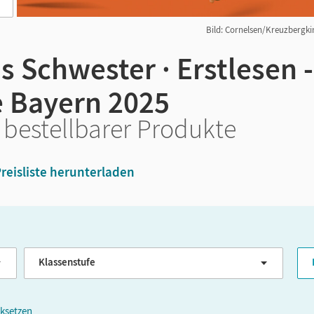
Bild: Cornelsen/Kreuzbergkin
s Schwester · Erstlesen -
 Bayern 2025
 bestellbarer Produkte
reisliste herunterladen
Klassenstufe
G
cksetzen