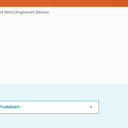
d (Motiv)/KI-generiert (Devices)
ER-Niveau
Produktart