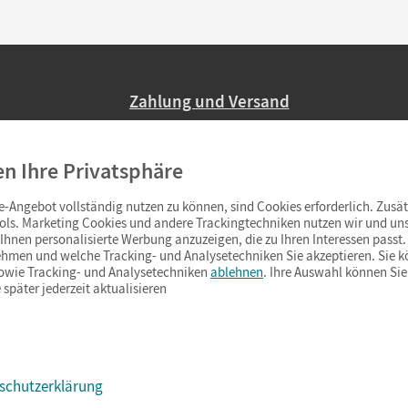
Zahlung und Versand
Nur 2,95 EUR Versandkosten in Deutsc
en Ihre Privatsphäre
Ab 59,– EUR Bestellwert liefern wir ve
(Lieferung in 3–6 Tagen).
-Angebot vollständig nutzen zu können, sind Cookies erforderlich. Zusät
ols. Marketing Cookies und andere Trackingtechniken nutzen wir und uns
hnen personalisierte Werbung anzuzeigen, die zu Ihren Interessen passt. 
hmen und welche Tracking- und Analysetechniken Sie akzeptieren. Sie k
sowie Tracking- und Analysetechniken
ablehnen
. Ihre Auswahl können Sie
 später jederzeit aktualisieren
schutzerklärung
s & Co.