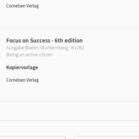
Cornelsen Verlag
Focus on Success - 6th edition
Ausgabe Baden-Württemberg · B1/B2
Being an active citizen
Kopiervorlage
Cornelsen Verlag