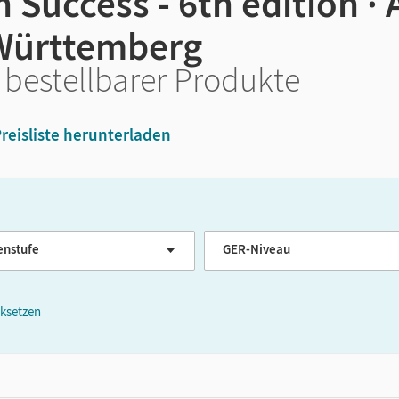
 Success - 6th edition ·
Württemberg
 bestellbarer Produkte
reisliste herunterladen
enstufe
GER-Niveau
cksetzen