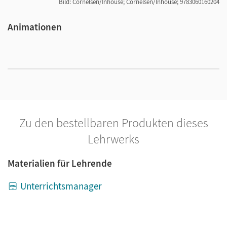
Bild: Cornelsen/Inhouse; Cornelsen/Inhouse; 9783060160204
Animationen
I
Zu den bestellbaren Produkten dieses
Lehrwerks
Materialien für Lehrende
Unterrichtsmanager