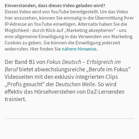
Einverstanden, dass dieses Video geladen wird?
Eine starke Reihe für Berufssprachkurse
Dieses Video wird von YouTube bereitgestellt. Um das Video
hier anzusehen, können Sie einmalig in die Übermittlung Ihrer
Der Band B1 vermittelt die Sprachkenntnisse für
IP-Adresse an YouTube einwilligen. Alternativ haben Sie die
Möglichkeit - durch Klick auf „Marketing akzeptieren“ - uns
die alltägliche Berufskommunikation.
eine allgemeine Einwilligung in das Verwenden von Marketing
Der Brückenkurs B1+ reaktiviert Wortschatz,
Cookies zu geben. Sie können die Einwilligung jederzeit
widerrufen.
Hier finden Sie
nähere Hinweise.
Redemittel und Grammatik der Niveaustufe B1
und gewährleistet damit einen sanften Einstieg
Der Band B1 von
Fokus Deutsch – Erfolgreich im
in das berufsorientierte Deutschlernen mit
Beruf
bietet abwechslungsreiche „Berufe im Fokus"
Fokus Deutsch
B2.
Videoseiten mit den exklusiv integrierten Clips
„Profis gesucht“ der
Deutschen Welle
. So wird
Der Band B2 umfasst ein solides
effektiv das Hörsehverstehen von DaZ-Lernenden
Bewerbungstraining (Telefonieren, Verhandeln,
trainiert.
Schriftverkehr im Arbeitsalltag) und baut mit
lebensnahen Texten und handlungsorientierten
Aufgaben die Deutschkenntnisse Ihrer
Kursteilnehmerinnen und -teilnehmer weiter
aus.