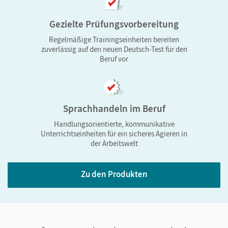
telc C1 Beruf vor.
Gezielte Prüfungsvorbereitung
Band B1 für alltägliche Berufskommunikation:
Regelmäßige Trainingseinheiten bereiten
400 UE
zuverlässig auf den neuen Deutsch-Test für den
Beruf vor
Brückenkurs B1+ für den Übergang von B1 zu B2:
100 UE
Band B2 für das weitere Aufbauen der
Deutschkenntnisse: 400 UE
Sprachhandeln im Beruf
Basismodul B2 inklusive Brückenkurs B1+: 500
Handlungsorientierte, kommunikative
Unterrichtseinheiten für ein sicheres Agieren in
UE
der Arbeitswelt
Band C1 für ein gehobenes Sprachniveau: 300
UE
Zu den Produkten
Sprungbrett ins Arbeitsleben
Die Bände zu den Nivaustufen B1, B1+, B2 und