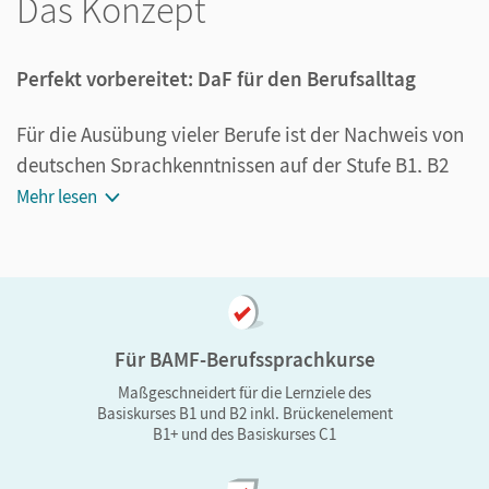
Das Konzept
Perfekt vorbereitet: DaF für den Berufsalltag
Für die Ausübung vieler Berufe ist der Nachweis von
deutschen Sprachkenntnissen auf der Stufe B1, B2
oder C1 erforderlich. Mit einem breit gefächerten
Mehr lesen
Angebot an berufsorientierten Themen und einem
intensiven Kommunikationstraining für die
Arbeitswelt unterstützt die Reihe
Fokus Deutsch –
Erfolgreich in Alltag und Beruf
die Lernenden dabei,
diese Voraussetzung zu erfüllen. Regelmäßige
Für BAMF-Berufssprachkurse
Trainingseinheiten bereiten die Lernenden
Maßgeschneidert für die Lernziele des
zuverlässig auf die Prüfungen Deutsch-Test für den
Basiskurses B1 und B2 inkl. Brückenelement
B1+ und des Basiskurses C1
Beruf B1, Deutsch-Test für den Beruf B2, Deutsch-
Test für den Beruf C1, telc B2/C1 Beruf, telc C1 und