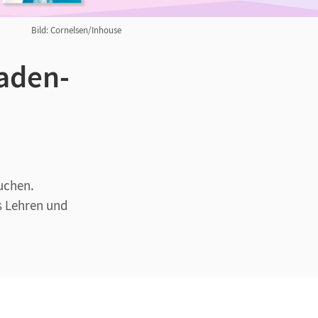
Bild: Cornelsen/Inhouse
aden-
auchen.
as Lehren und