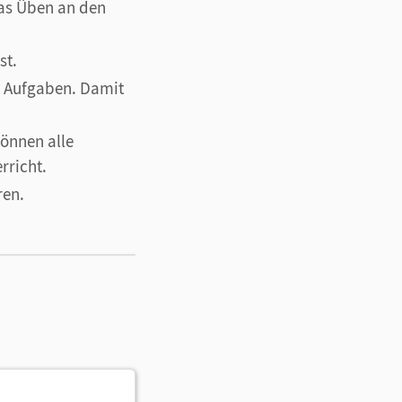
das Üben an den
st.
r Aufgaben. Damit
können alle
rricht.
ren.