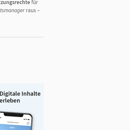
tzungsrechte
für
htsmanager
raus –