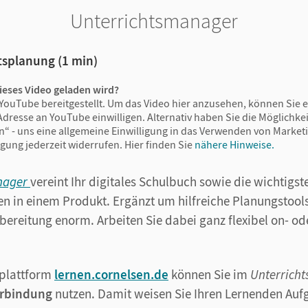
Unterrichtsmanager
tsplanung (1 min)
ieses Video geladen wird?
YouTube bereitgestellt. Um das Video hier anzusehen, können Sie e
Adresse an YouTube einwilligen. Alternativ haben Sie die Möglichkeit
n“ - uns eine allgemeine Einwilligung in das Verwenden von Market
igung jederzeit widerrufen.
Hier finden Sie
nähere Hinweise.
nager
vereint Ihr digitales Schulbuch sowie die wichtigst
n in einem Produkt. Ergänzt um hilfreiche Planungstools
bereitung enorm. Arbeiten Sie dabei ganz flexibel on- ode
nplattform
lernen.cornelsen.de
können Sie im
Unterrich
erbindung
nutzen. Damit weisen Sie Ihren Lernenden Aufg