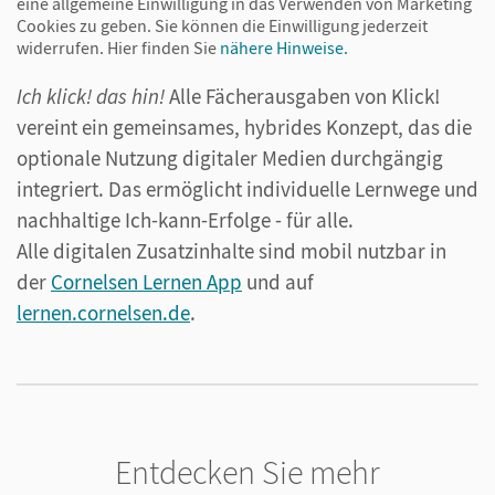
eine allgemeine Einwilligung in das Verwenden von Marketing
individuellen Bedürfnisse der Schüler/-innen ein.
Cookies zu geben. Sie können die Einwilligung jederzeit
widerrufen.
Hier finden Sie
nähere Hinweise.
Ich klick! das hin!
Alle Fächerausgaben von Klick!
Klick!-
Service für Lehrkräfte
vereint ein gemeinsames, hybrides Konzept, das die
optionale Nutzung digitaler Medien durchgängig
Nutzen Sie für den digitalen Rundum-Service den
integriert. Das ermöglicht individuelle Lernwege und
innovativen Unterrichtsmanager! Er vereint das
nachhaltige Ich-kann-Erfolge - für alle.
Arbeitsheft mit allen Medien und Begleitmaterialien
Alle digitalen Zusatzinhalte sind mobil nutzbar in
in einem Produkt und entlastet Sie bei Vorbereitung
der
Cornelsen Lernen App
und auf
und Durchführung Ihres Unterrichts.
lernen.cornelsen.de
.
Entdecken Sie mehr