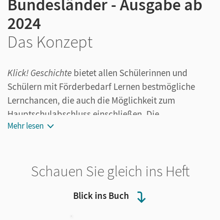
Bundesländer - Ausgabe ab
2024
Das Konzept
Klick! Geschichte
bietet allen Schülerinnen und
Schülern mit Förderbedarf Lernen bestmögliche
Lernchancen, die auch die Möglichkeit zum
Hauptschulabschluss einschließen. Die
Mehr lesen
Weiterentwicklung des bewährten Konzepts von
Klick!
garantiert individuelle Lernerfolge von Anfang
an. Neu ist die Einbindung von digitalen Lernmedien
Schauen Sie gleich ins Heft
und interaktiven Übungen zu Themen, die an die
Lebenserfahrung der Kinder und Jugendlichen
Blick ins Buch
anknüpfen.