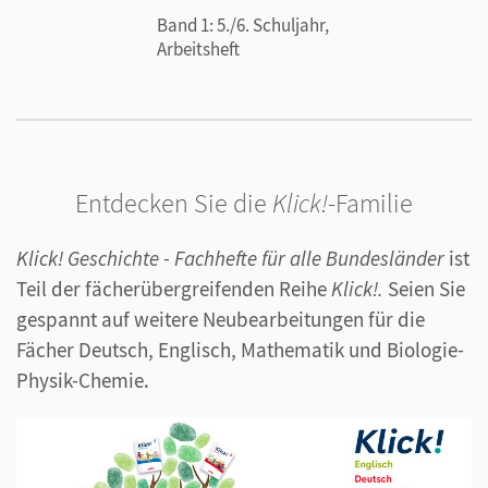
Band 1: 5./6. Schuljahr,
Arbeitsheft
Die Themenseiten
Kurze Texte erläutern Schlüsselbegriffe.
Spannende Bilder unterstützen den Zugang zu
den Themen und aktivieren das Vorwissen.
Entdecken Sie die
Klick!
-Familie
Differenzierte Aufgaben mit Starthilfen
erleichtern die Erarbeitung des Themas.
Klick! Geschichte - Fachhefte für alle Bundesländer
ist
Mit Strategien wie dem
Lese-Profi
wird Lese-
Teil der fächerübergreifenden Reihe
Klick!.
Seien Sie
und Textverständnis eingeübt.
gespannt auf weitere Neubearbeitungen für die
Fächer Deutsch, Englisch, Mathematik und Biologie-
Ich
klick
das hin!
Physik-Chemie.
Im Arbeitsheft gibt es integrierte digitale Angebote,
die z. B. Hörtexte enthalten und mit anschaulichen
Erklärfilmen sowie interaktiven Übungen und