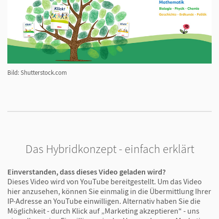
Quizzes punkten. Die Angebote sind einfach
zugänglich und in allen Unterrichtsszenarien flexibel
nutzbar. So werden die Schüler/-innen bestmöglich
beim selbstständigen Üben motiviert und
unterstützt.
Bild: Shutterstock.com
Ich kann!-
Erfolge
Durch die behutsame Progression und eine
Das Hybridkonzept - einfach erklärt
kleinschrittige, gründliche Vermittlung der
Kompetenzen werden alle Lernenden
Einverstanden, dass dieses Video geladen wird?
mitgenommen. Schwierigkeiten werden isoliert
Dieses Video wird von YouTube bereitgestellt. Um das Video
hier anzusehen, können Sie einmalig in die Übermittlung Ihrer
behandelt und die mehrfache Differenzierung in
IP-Adresse an YouTube einwilligen. Alternativ haben Sie die
allen Unterrichtsmaterialien geht auf die
Möglichkeit - durch Klick auf „Marketing akzeptieren“ - uns