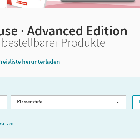
use · Advanced Edition
 bestellbarer Produkte
reisliste herunterladen
Klassenstufe
G
cksetzen