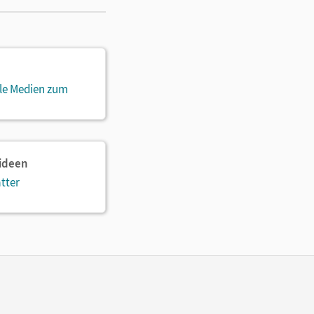
ale Medien zum
sideen
tter