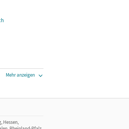
ch
Mehr anzeigen
, Hessen,
en, Rheinland-Pfalz,