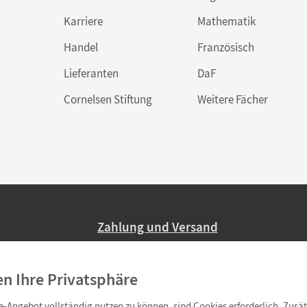
Karriere
Mathematik
Handel
Französisch
Lieferanten
DaF
Cornelsen Stiftung
Weitere Fächer
Zahlung und Versand
Nur 2,95 EUR Versandkosten in Deutsc
en Ihre Privatsphäre
Ab 59,– EUR Bestellwert liefern wir ve
(Lieferung in 3–6 Tagen).
-Angebot vollständig nutzen zu können, sind Cookies erforderlich. Zusät