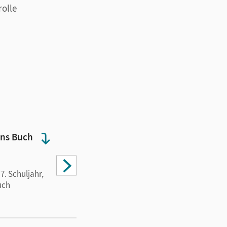
rolle
ins Buch
Blick ins Buch
7. Schuljahr,
Band 2: 6. Schuljahr,
uch
Schulbuch