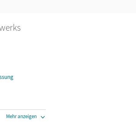
rwerks
assung
n
 Handpuppen etc.)
Mehr anzeigen
räfte