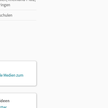
ringen
schulen
ale Medien zum
sideen
tter