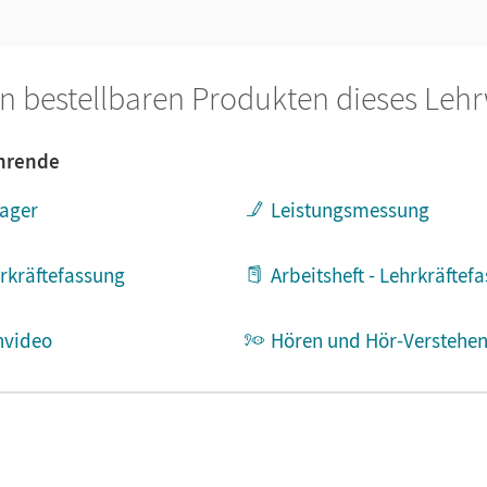
n bestellbaren Produkten dieses Leh
ehrende
ager
Leistungsmessung
rkräftefassung
Arbeitsheft - Lehrkräftef
rnvideo
Hören und Hör-Verstehe
/ Arbeitsblätter
Haptische Kleinteile (Stempel,
Zusatzmaterial für Lehrk