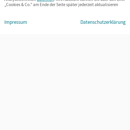
„Cookies & Co.“ am Ende der Seite später jederzeit aktualisieren
Impressum
AGB
Datenschutz
Barrierefreiheit
Cookies & Co.
Impressum
Datenschutzerklärung
© Cornelsen Verlag 2026