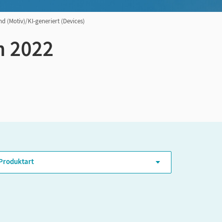
d (Motiv)/KI-generiert (Devices)
n 2022
ER-Niveau
Produktart