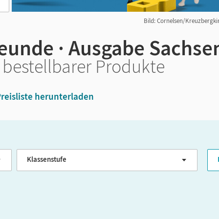
Bild: Cornelsen/Kreuzbergkin
eunde · Ausgabe Sachse
 bestellbarer Produkte
reisliste herunterladen
Klassenstufe
G