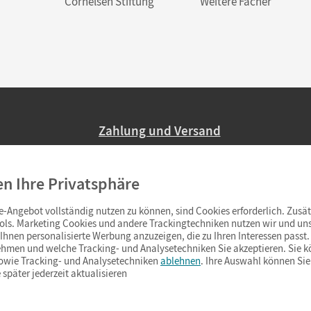
Cornelsen Stiftung
Weitere Fächer
Zahlung und Versand
Nur 2,95 EUR Versandkosten in Deutsc
en Ihre Privatsphäre
Ab 59,– EUR Bestellwert liefern wir ve
(Lieferung in 3–6 Tagen).
-Angebot vollständig nutzen zu können, sind Cookies erforderlich. Zusät
ols. Marketing Cookies und andere Trackingtechniken nutzen wir und uns
hnen personalisierte Werbung anzuzeigen, die zu Ihren Interessen passt. 
hmen und welche Tracking- und Analysetechniken Sie akzeptieren. Sie k
sowie Tracking- und Analysetechniken
ablehnen
. Ihre Auswahl können Sie
 später jederzeit aktualisieren