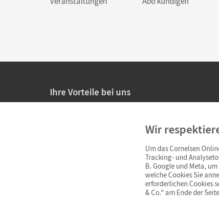
Veranstaltungen
Abo kündigen
Ihre Vorteile bei uns
20% Prüfnachlass für Lehrkräfte
Wir respektier
Persönliche Angebote für Lehrkräfte
Um das Cornelsen Online
Sicheres Einkaufen mit SSL-Verschlüsselung
Tracking- und Analyseto
B. Google und Meta, um I
Verlängerte
Widerrufsfrist
von 4 Wochen
welche Cookies Sie anne
erforderlichen Cookies 
& Co.“ am Ende der Seite
Schnelle und einfache Retourenabwicklung