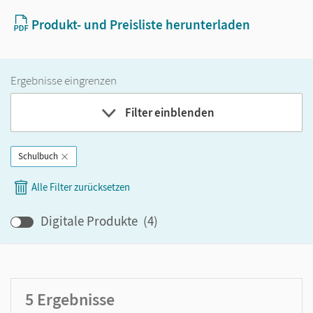
Produkt- und Preisliste herunterladen
Ergebnisse eingrenzen
Filter einblenden
Schulbuch
Band
Alle Filter zurücksetzen
Klassenstufe
Digitale Produkte
(
4
)
GER-Niveau
Produktart
5
Ergebnisse