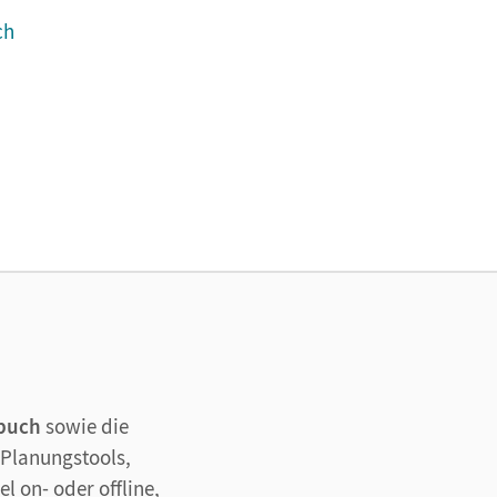
ch
lbuch
sowie die
 Planungstools,
l on- oder offline,