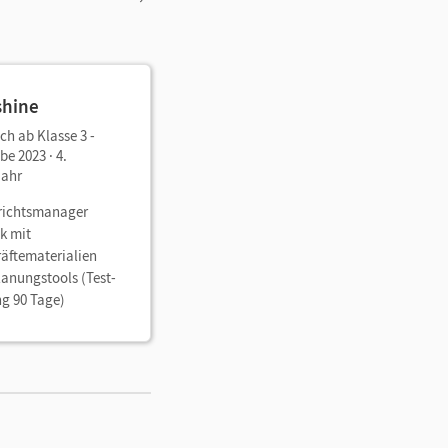
shine
ch ab Klasse 3 -
e 2023 · 4.
jahr
richtsmanager
k mit
räftematerialien
lanungstools (Test-
g 90 Tage)