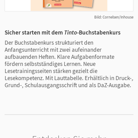
Digitale Medien
wie ein digitaler Schreiblehrgang,
Strategie-, Erklär- und Sachfilme sowie Wortschatz-,
Bild: Cornelsen/Inhouse
Lese- und Zuhörtraining bereichern den Unterricht –
direkt erreichbar über QR-Codes.
Sicher starten mit dem
Tinto
-Buchstabenkurs
T
S
Der Buchstabenkurs strukturiert den
Anfangsunterricht mit zwei aufeinander
W
aufbauenden Heften. Klare Aufgabenformate
a
Arbeitsheft Schreiben und Lesen: Vertiefen und
fördern selbstständiges Lernen. Neue
N
Lesetrainingsseiten stärken gezielt die
w
freies Schreiben
Lesekompetenz. Mit Lauttabelle. Erhältlich in Druck-,
A
Grund-, Schulausgangsschrift und als DaZ-Ausgabe.
W
Für fortgeschrittene Kinder bietet das Arbeitsheft
W
vielfältige Aufgaben, auch zum freien Schreiben.
Modular aufgebaut, lässt es sich flexibel und
individuell einsetzen. Wahlweise in Druck-, Grund-
oder Schulausgangsschrift.