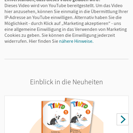
Musteraufgaben und wiederkehrende Formate
Dieses Video wird von YouTube bereitgestellt. Um das Video
hier anzusehen, können Sie einmalig in die Übermittlung Ihrer
fördern selbstständiges Arbeiten. Wahlweise in
IP-Adresse an YouTube einwilligen. Alternativ haben Sie die
Druck-, Grund-, Schulausgangsschrift oder als DaZ-
Möglichkeit - durch Klick auf „Marketing akzeptieren“ - uns
Ausgabe.
eine allgemeine Einwilligung in das Verwenden von Marketing
Cookies zu geben. Sie können die Einwilligung jederzeit
widerrufen.
Hier finden Sie
nähere Hinweise.
Tinto-
Erstlesebuch: Lesen lernen mit
motivierenden Sachthemen
Einblick in die Neuheiten
Das Erstlesebuch bietet kindgerechte Texte in drei
Niveaus. Wimmelbilder und thematischer
Wortschatz (Wortschatzheft) erleichtern den
Einstieg. Die neue Doppelseite „Lesetraining“
/ „Spitz die Ohren“ fördert gezielt das Lesen und
Zuhören.