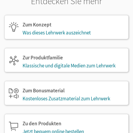
Entdecken Sie mehr
Lernentwicklung immer im Blick
Zum Konzept
„Das kann ich schon“-Seiten im Buchstabenkurs und
Was dieses Lehrwerk auszeichnet
das Lernentwicklungsheft (Beilage im Arbeitsheft)
helfen bei der Einschätzung des Lernstandes und
fördern die Selbstreflexion – optimal auch für
Zur Produktfamilie
Elterngespräche.
Klassische und digitale Medien zum Lehrwerk
Zum Bonusmaterial
Mit
Tinto
lernen alle Kinder sicher lesen und
Kostenloses Zusatzmaterial zum Lehrwerk
schreiben – individuell, strukturiert und mit
Freude.
Zu den Produkten
Jetzt bequem online bestellen