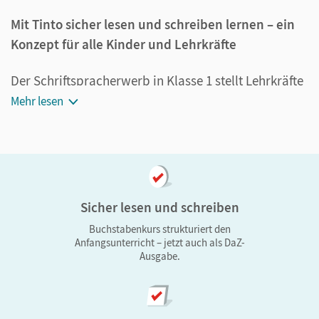
Mit Tinto sicher lesen und schreiben lernen – ein
Konzept für alle Kinder und Lehrkräfte
Der Schriftspracherwerb in Klasse 1 stellt Lehrkräfte
vor große Herausforderungen: Die
Mehr lesen
Lernvoraussetzungen sind vielfältig. Tinto bietet
sofort einsetzbare, selbsterklärende und
differenzierte Materialien, die Lehrkräfte entlasten
und allen Kindern einen sicheren Einstieg
ermöglichen. Die Dreifachdifferenzierung erlaubt
Sicher lesen und schreiben
individuelle Förderung und gemeinsames Lernen.
Buchstabenkurs strukturiert den
Die praktischen Hinweise im Erstlesebuch (Fußzeile)
Anfangsunterricht – jetzt auch als DaZ-
Ausgabe.
und der Unterrichtsmanager erleichtern Lehrkräften
den Einsatz im Schulalltag.