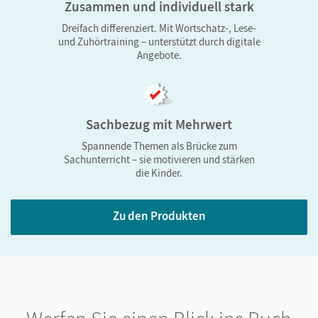
Zusammen und individuell stark
Dreifach differenziert. Mit Wortschatz-, Lese-
Lesen, Zuhören und Wortschatz gezielt fördern
und Zuhörtraining – unterstützt durch digitale
Angebote.
Die Ausgabe 2026 legt den Fokus auf Lese-, Zuhör-
und Wortschatztraining. Ziel ist es, Kinder früh zum
eigenen Lesen und Schreiben zu befähigen. Die
Sachbezug mit Mehrwert
Kapitel greifen spannende Sachthemen auf und
Spannende Themen als Brücke zum
verbinden Deutsch- mit Sachunterricht. Kater Tinto
Sachunterricht – sie motivieren und stärken
begleitet die Kinder.
die Kinder.
Zu den Produkten
Grundlagen für Rechtschreibkompetenz in Klasse
1
Lesen und Schreiben sind eng verzahnte Prozesse.
Die Einsicht in Laut-Buchstaben-Beziehungen und