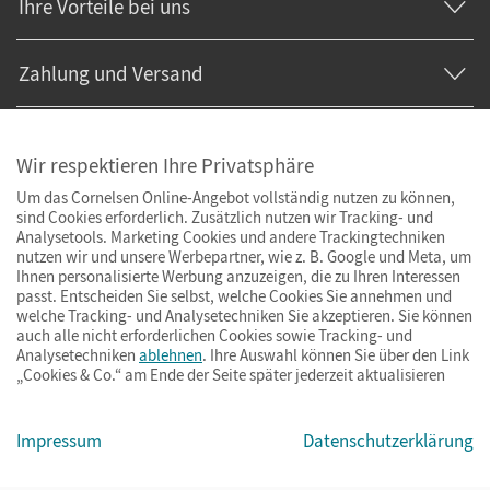
Ihre Vorteile bei uns
Zahlung und Versand
Wir respektieren Ihre Privatsphäre
Um das Cornelsen Online-Angebot vollständig nutzen zu können,
sind Cookies erforderlich. Zusätzlich nutzen wir Tracking- und
Analysetools. Marketing Cookies und andere Trackingtechniken
nutzen wir und unsere Werbepartner, wie z. B. Google und Meta, um
Ihnen personalisierte Werbung anzuzeigen, die zu Ihren Interessen
passt. Entscheiden Sie selbst, welche Cookies Sie annehmen und
welche Tracking- und Analysetechniken Sie akzeptieren. Sie können
auch alle nicht erforderlichen Cookies sowie Tracking- und
Analysetechniken
ablehnen
. Ihre Auswahl können Sie über den Link
„Cookies & Co.“ am Ende der Seite später jederzeit aktualisieren
Impressum
AGB
Datenschutz
Barrierefreiheit
Cookies & Co.
Impressum
Datenschutzerklärung
© Cornelsen Verlag 2026