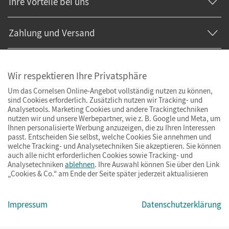
Ihre Vorteile bei uns
Zahlung und Versand
Wir respektieren Ihre Privatsphäre
Um das Cornelsen Online-Angebot vollständig nutzen zu können,
sind Cookies erforderlich. Zusätzlich nutzen wir Tracking- und
Analysetools. Marketing Cookies und andere Trackingtechniken
nutzen wir und unsere Werbepartner, wie z. B. Google und Meta, um
Ihnen personalisierte Werbung anzuzeigen, die zu Ihren Interessen
passt. Entscheiden Sie selbst, welche Cookies Sie annehmen und
welche Tracking- und Analysetechniken Sie akzeptieren. Sie können
auch alle nicht erforderlichen Cookies sowie Tracking- und
Analysetechniken
ablehnen
. Ihre Auswahl können Sie über den Link
„Cookies & Co.“ am Ende der Seite später jederzeit aktualisieren
Impressum
AGB
Datenschutz
Barrierefreiheit
Cookies & Co.
Impressum
Datenschutzerklärung
© Cornelsen Verlag 2026