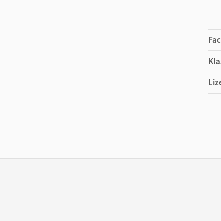
Fac
Kla
Liz
Ers
Ver