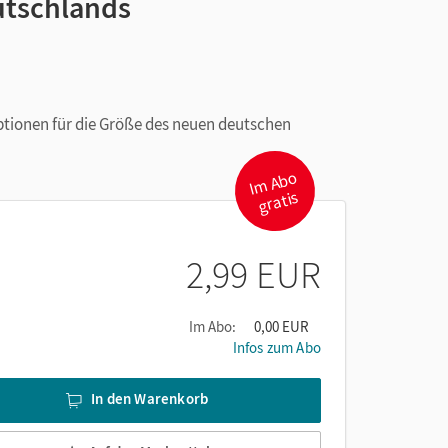
utschlands
ptionen für die Größe des neuen deutschen
I
m
A
b
o
gr
atis
2,99 EUR
Im Abo:
0,00 EUR
Infos zum Abo
In den Warenkorb