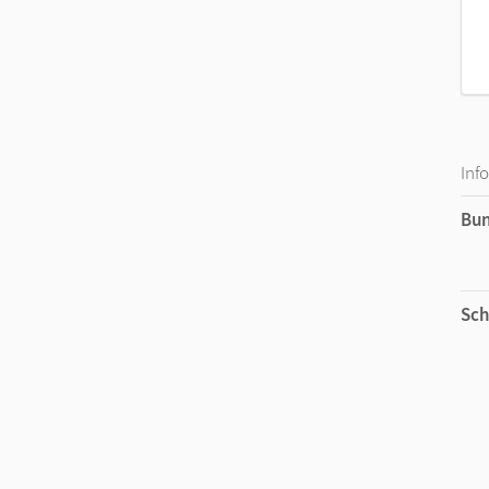
Inf
Bu
Sch