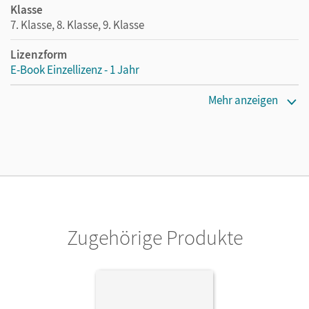
Klasse
7. Klasse, 8. Klasse, 9. Klasse
Lizenzform
E-Book Einzellizenz - 1 Jahr
Erscheinungsdatum
Mehr anzeigen
12.08.2024
Lizenztext
Die geeignete Lizenz für Lehrkräfte, Schulen oder
Privatpersonen, die nur mit dem E-Book arbeiten.
Verlag
Cornelsen Verlag
Zugehörige Produkte