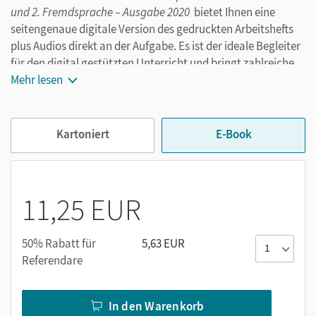
und 2. Fremdsprache – Ausgabe 2020
bietet Ihnen eine
seitengenaue digitale Version des gedruckten Arbeitshefts
plus Audios direkt an der Aufgabe. Es ist der ideale Begleiter
für den digital gestützten Unterricht und bringt zahlreiche
Vorteile mit sich:
Mehr lesen
Entlastung: Keine schweren Schultaschen oder
Rucksäcke mehr! Das E-Book ist jederzeit
Kartoniert
E-Book
unkompliziert verfügbar.
Digitale Funktionen: Erstellen Sie Notizen, setzen Sie
Markierungen und Lesezeichen, ergänzen Sie Texte
per Texteingabe oder handschriftlich per Tabletstift
11,25 EUR
und suchen Sie im Text. Zoomen Sie bei Bedarf.
Medienintegration: Die digitalen Medien (Audios) sind
50% Rabatt für
5,63 EUR
seitengenau platziert. Kein zeitaufwendiges Suchen
Referendare
mehr!
Profitieren Sie mit Ihrer Klasse von dieser modernen und
In den Warenkorb