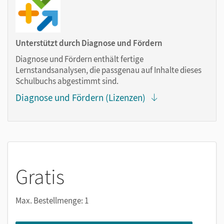
Markierungen setzen
Text ergänzen
Lesezeichen hinzufügen
Unterstützt durch Diagnose und Fördern
im Text suchen
Diagnose und Fördern enthält fertige
zoomen
Lernstandsanalysen, die passgenau auf Inhalte dieses
Schulbuchs abgestimmt sind.
Die Medien sind wichtige Bestandteile dieses E-Books. Sie
Diagnose und Fördern (Lizenzen)
sind seitengenau platziert, damit Sie und Ihre Schüler/-innen
jederzeit unkompliziert darauf zugreifen können. So
gestalten Sie das Lehren und Lernen zeitsparend und
abwechslungsreich. Kein Medienwechsel! Kein
zeitaufwendiges Suchen!
Gratis
Medien in diesem E-Book:
Max. Bestellmenge: 1
Audios
Videos