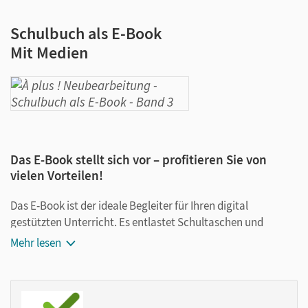
Schulbuch als E-Book
Mit Medien
Das E-Book stellt sich vor – profitieren Sie von
vielen Vorteilen!
Das E-Book ist der ideale Begleiter für Ihren digital
gestützten Unterricht. Es entlastet Schultaschen und
Rucksäcke und ist jederzeit unkompliziert verfügbar.
Mehr lesen
Außerdem unterstützt es mit vielen digitalen Funktionen
das Lehren und Lernen:
Notizen erstellen