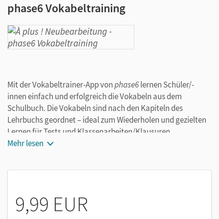
phase6 Vokabeltraining
Mit der Vokabeltrainer-App von
phase6
lernen Schüler/-
innen einfach und erfolgreich die Vokabeln aus dem
Schulbuch. Die Vokabeln sind nach den Kapiteln des
Lehrbuchs geordnet – ideal zum Wiederholen und gezielten
Lernen für Tests und Klassenarbeiten/Klausuren.
Mehr lesen
Das Angebot von
phase6
im Detail:
Für jeden Band fertige Vokabelsammlungen, die zum
Schulbuch passen
9,99 EUR
Schneller lernen: Mit
phase6
lernt es sich nicht nur
besser, sondern auch gezielter und schneller. So bleibt