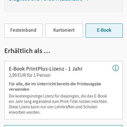
jederzeit unkompliziert darauf zugreifen können. So
gestalten Sie das Lehren und Lernen zeitsparend und
abwechslungsreich. Kein Medienwechsel! Kein
zeitaufwendiges Suchen!
Festeinband
Kartoniert
E-Book
Medien in diesem E-Book:
Erhältlich als …
Erklärfilme
E-Book PrintPlus-Lizenz - 1 Jahr
Audios
2,99 EUR für 1 Person
Videos
Lösungen der Bilan-Aufgaben
Für alle, die im Unterricht bereits die Printausgabe
verwenden
Links auf zusätzlichen Materialien
Die kostengünstige Lizenz für diejenigen, die das E-Book
ein Jahr lang ergänzend zum Print-Titel nutzen möchten.
Diese Lizenz kann nur von Lehrkräften und Schulen
erworben werden.