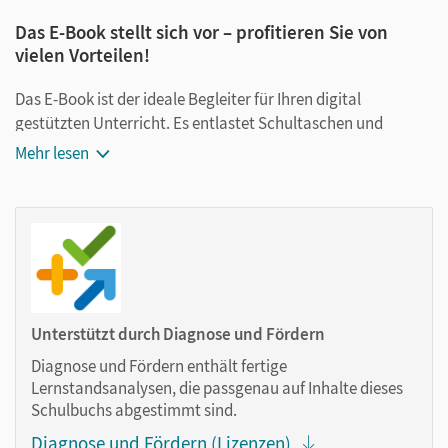
Das E-Book stellt sich vor – profitieren Sie von
vielen Vorteilen!
Das E-Book ist der ideale Begleiter für Ihren digital
gestützten Unterricht. Es entlastet Schultaschen und
Rucksäcke und ist jederzeit unkompliziert verfügbar.
Mehr lesen
Außerdem unterstützt es mit vielen digitalen Funktionen
das Lehren und Lernen:
Notizen erstellen
Markierungen setzen
Text ergänzen
Lesezeichen hinzufügen
Unterstützt durch Diagnose und Fördern
im Text suchen
Diagnose und Fördern enthält fertige
zoomen
Lernstandsanalysen, die passgenau auf Inhalte dieses
Schulbuchs abgestimmt sind.
Die Medien sind wichtige Bestandteile dieses E-Books. Sie
Diagnose und Fördern (Lizenzen)
sind seitengenau platziert, damit Sie und Ihre Schüler/-innen