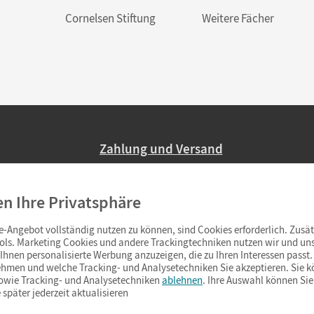
Cornelsen Stiftung
Weitere Fächer
Zahlung und Versand
Nur 2,95 EUR Versandkosten in Deutsc
en Ihre Privatsphäre
Ab 59,– EUR Bestellwert liefern wir ve
(Lieferung in 3–6 Tagen).
-Angebot vollständig nutzen zu können, sind Cookies erforderlich. Zusät
ols. Marketing Cookies und andere Trackingtechniken nutzen wir und uns
hnen personalisierte Werbung anzuzeigen, die zu Ihren Interessen passt. 
hmen und welche Tracking- und Analysetechniken Sie akzeptieren. Sie k
sowie Tracking- und Analysetechniken
ablehnen
. Ihre Auswahl können Sie
 später jederzeit aktualisieren