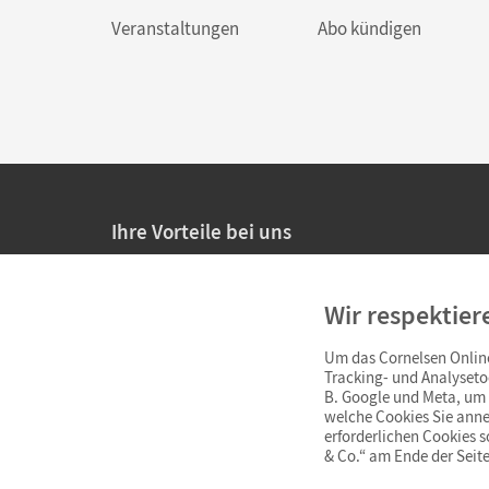
Veranstaltungen
Abo kündigen
Ihre Vorteile bei uns
20% Prüfnachlass für Lehrkräfte
Wir respektier
Persönliche Angebote für Lehrkräfte
Um das Cornelsen Online
Sicheres Einkaufen mit SSL-Verschlüsselung
Tracking- und Analyseto
B. Google und Meta, um I
Verlängerte
Widerrufsfrist
von 4 Wochen
welche Cookies Sie anne
erforderlichen Cookies 
& Co.“ am Ende der Seite
Schnelle und einfache Retourenabwicklung