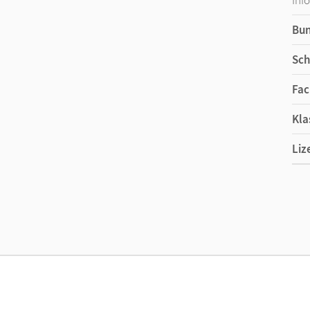
Bu
Sch
Fac
Kla
Liz
Ers
Liz
Ver