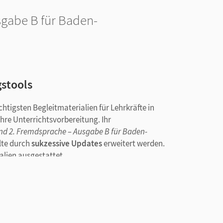
sgabe B für Baden-
gstools
htigsten Begleitmaterialien für Lehrkräfte in
hre Unterrichtsvorbereitung. Ihr
und 2. Fremdsprache – Ausgabe B für Baden-
alte durch
sukzessive Updates
erweitert werden.
alien ausgestattet.
2026:
nskripten