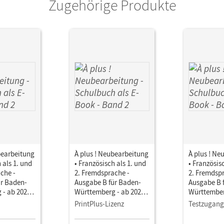
Zugehörige Produkte
Link zur Stoffverteilung
zen Sie den Unterrichtsmanager auf lernen.cornelsen.de oder üb
bearbeitung
À plus ! Neubearbeitung
À plus ! Ne
 als 1. und
• Französisch als 1. und
• Französis
che -
2. Fremdsprache -
2. Fremdsp
ür Baden-
Ausgabe B für Baden-
Ausgabe B 
- ab 2026 ·
Württemberg - ab 2026 ·
Württemberg
ulbuch als
Band 2 • Schulbuch als
Band 2 • Sc
PrintPlus-Lizenz
Testzugang
Medien
E-Book Mit Medien
E-Book Mit