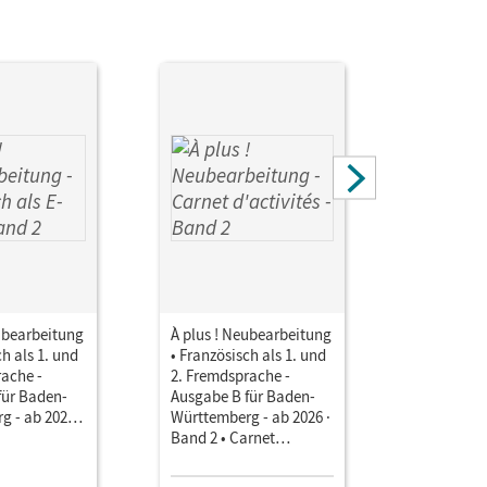
er die Cornelsen Lernen App.
ubearbeitung
À plus ! Neubearbeitung
À plus ! 
ch als 1. und
• Französisch als 1. und
• Französi
rache -
2. Fremdsprache -
2. Fremds
für Baden-
Ausgabe B für Baden-
Ausgabe B
 - ab 2026 ·
Württemberg - ab 2026 ·
Württembe
hulbuch als
Band 2 • Carnet
Band 2 • 
 Medien
d'activités Mit Audios
d'activité
interakti