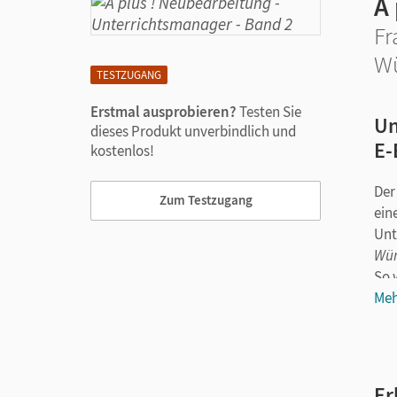
À
Fr
Wü
TESTZUGANG
Erstmal ausprobieren?
Testen Sie
Un
dieses Produkt unverbindlich und
E-
kostenlos!
Der
Zum Testzugang
ein
Unt
Wür
So 
Meh
Der
Er