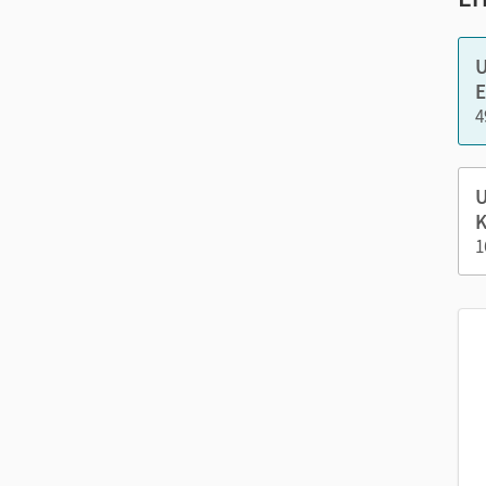
U
E
4
U
K
1
Am 