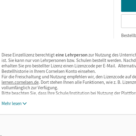
die Vokabelliste mit allen Vokabeln inklusive aller Kontextsä
als Lückensätze zum Einsetzen) als Excelliste
kostenfreie Vokabeltests / Online-Aufgaben mit allen Vokabel
Unterrichtsmanager direkt zu unserem Partner
phase6
Bestellb
30. Oktober 2026 wird ein Update zur Verfügung gestellt mit 
die Dialogkarten als Kopiervorlagen
Diese Einzellizenz berechtigt
eine Lehrperson
zur Nutzung des Unterric
Mein Wortschatztrainer in Lehrkräfteansicht
ist. Sie kann nur von Lehrpersonen bzw. Schulen bestellt werden. Nach
erhalten Sie pro bestellter Lizenz einen Lizenzcode per E-Mail. Alternati
Bestellhistorie in Ihrem Cornelsen Konto einsehen.
 dem Unterrichtsmanager arbeiten Sie flexibel on- oder offline, ga
Für die Freischaltung und Nutzung empfehlen wir, den Lizenzcode auf de
en alle Inhaltsupdates in der Onlineversion des Unterrichtsmana
lernen.cornelsen.de
. Dort stehen Ihnen alle Funktionen, wie z. B. Liz
vollumfänglich zur Verfügung.
r verfügbare Updates direkt im Produkt informiert werden. Bitte 
Bitte beachten Sie, dass Ihre Schule/Institution bei Nutzung der Plat
erialien zusätzlich herunterzuladen.
Mehr lesen
h Abschluss aller Updates enthält der vollständige Unterric
das Schulbuch als E-Book in der Lernenden- und Lehrkräftefa
alle Audios und Videos zum Schulbuch und Arbeitsheft mit Tra
os