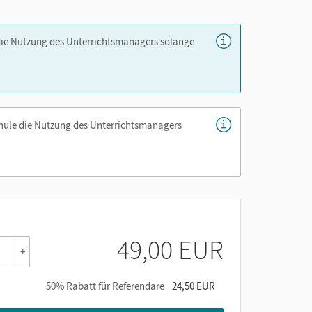
kräftefassung
die Nutzung des Unterrichtsmanagers solange
s, Arbeitsblättern und Lösungen
chule die Nutzung des Unterrichtsmanagers
lgendem Inhalt:
49,00 EUR
+
50% Rabatt für Referendare
24,50 EUR