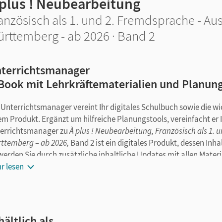
 plus ! Neubearbeitung
anzösisch als 1. und 2. Fremdsprache - Au
rttemberg - ab 2026 · Band 2
terrichtsmanager
Book mit Lehrkräftematerialien und Planun
 Unterrichtsmanager vereint Ihr digitales Schulbuch sowie die wic
em Produkt. Ergänzt um hilfreiche Planungstools, vereinfacht er I
errichtsmanager zu
À plus ! Neubearbeitung, Französisch als 1. 
ttemberg – ab 2026,
Band 2 ist ein digitales Produkt, dessen Inh
werden Sie durch zusätzliche inhaltliche Updates mit allen Materi
r lesen
 Unterrichtsmanager umfasst bei Veröffentlichung am 3. Juli 
das Schulbuch als E-Book in der Lernendenfassung
alle Audios und Videos zum Schulbuch und Arbeitsheft mit Tra
hältlich als …