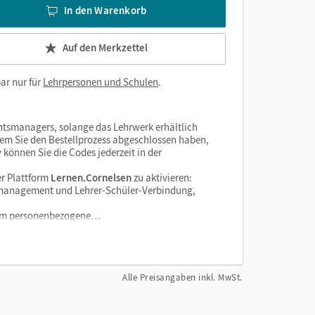
tzen (französisch und deutsche Übersetzung sowie
In den Warenkorb
n des Schulbuchs – per Link aus dem
Auf den Merkzettel
ar nur für
Lehrpersonen und Schulen
.
folgendem Inhalt:
htsmanagers, solange das Lehrwerk erhältlich
dem Sie den Bestellprozess abgeschlossen haben,
v können Sie die Codes jederzeit in der
nz wie es für Sie passt! Wir weisen darauf hin, dass
r Plattform
Lernen.Cornelsen
zu aktivieren:
gers automatisch zur Verfügung stehen und Sie
enzmanagement und Lehrer-Schüler-Verbindung,
denken Sie bei Offline-Nutzung daran, die
tform personenbezogene…
htsmanager
:
Alle Preisangaben inkl. MwSt.
ssung
nskripten