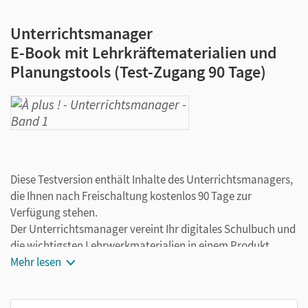
Unterrichtsmanager
E-Book mit Lehrkräftematerialien und
Planungstools (Test-Zugang 90 Tage)
Diese Testversion enthält Inhalte des Unterrichtsmanagers,
die Ihnen nach Freischaltung kostenlos 90 Tage zur
Verfügung stehen.
Der Unterrichtsmanager vereint Ihr digitales Schulbuch und
die wichtigsten Lehrwerkmaterialien in einem Produkt.
Ergänzt um hilfreiche Planungstools, vereinfacht er Ihre
Mehr lesen
Unterrichtsvorbereitung enorm.