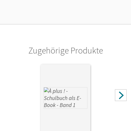
Lizenztext
Kostenloser Zugang für Lehrpersonen, um den
Unterrichtsmanager 90 Tage lang zu testen.
Verlag
Cornelsen Verlag
Zugehörige Produkte
Autor/-in
Mann-Grabowski, Catherine; Jorißen, Catherine; Gregor,
Gertraud; Blume, Otto-Michael