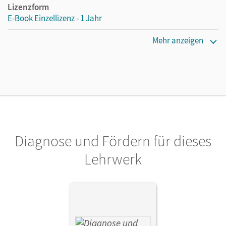
Lizenzform
E-Book Einzellizenz - 1 Jahr
Erscheinungsdatum
Mehr anzeigen
03.06.2022
Lizenztext
Die geeignete Lizenz für Lehrkräfte, Schulen oder
Privatpersonen, die nur mit dem E-Book arbeiten.
Verlag
Cornelsen Verlag
Diagnose und Fördern für dieses
Lehrwerk