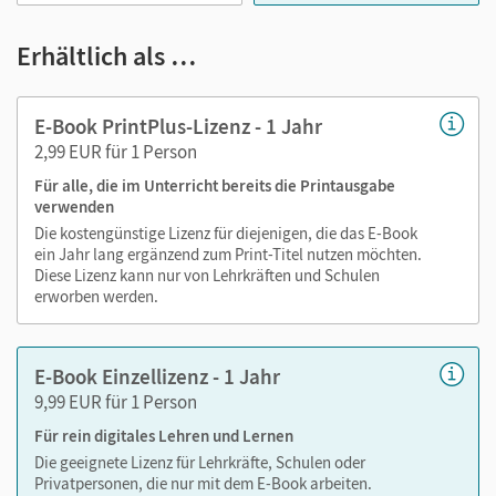
Medien in diesem E-Book:
Erhältlich als …
Audios
E-Book PrintPlus-Lizenz - 1 Jahr
Videos
2,99 EUR für 1 Person
Ideen und differenzierende Hilfen
Lösungen der Bilan-Aufgaben
Für alle, die im Unterricht bereits die Printausgabe
verwenden
Die kostengünstige Lizenz für diejenigen, die das E-Book
ein Jahr lang ergänzend zum Print-Titel nutzen möchten.
Diese Lizenz kann nur von Lehrkräften und Schulen
erworben werden.
E-Book Einzellizenz - 1 Jahr
9,99 EUR für 1 Person
Für rein digitales Lehren und Lernen
Die geeignete Lizenz für Lehrkräfte, Schulen oder
Privatpersonen, die nur mit dem E-Book arbeiten.